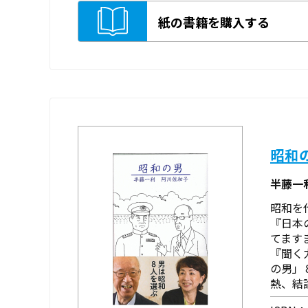
紙の書籍を購入する
昭和
半藤一
昭和を
『日本
てます
『聞く
の男」
熱、結