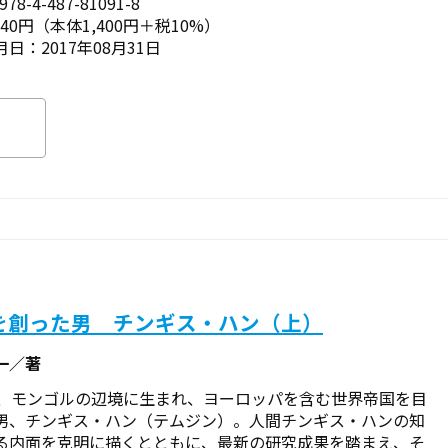
78-4-487-81091-8
540円（本体1,400円＋税10%）
日：2017年08月31日
を創った男 チンギス・ハン（上）
一／著
紀、モンゴルの辺境に生まれ、ヨーロッパを含む世界帝国を目
男、チンギス・ハン（テムジン）。人間チンギス・ハンの知
る内面を克明に描くとともに、最新の研究成果を踏まえ、そ