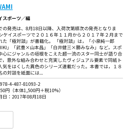
WAMI
イスポーツ／編
での発売は、8月18日以降、入荷次第順次の発売となりま
サンケイスポーツで２０１６年１１月から２０１７年２月まで
れた「極対談」が書籍化。 「極対談」は，「小泉純一郎
SHIKI」「武豊×山本昌」「白井健三×勝みなみ」など，スポ
中心にジャンルの垣根をこえた超一流のスター同士が語り合
で，意外な組み合わせと充実したヴィジュアル要素で同紙ト
人気をはくした異色のシリーズ連載だった。本書では，１８
の対談を紙面には...
78-4-487-81093-2
650円（本体1,500円＋税10%）
日：2017年08月18日