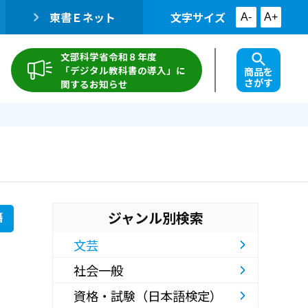
東書Ｅネット
文字サイズ
A-
A+
文部科学省令和８年度
「デジタル教科書の導入」に
商品を
さがす
関するお知らせ
ジャンル別検索
籍
文芸
社会一般
資格・試験（日本語検定）