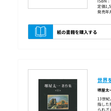
ISBN：9
定価1,
発売年月
紙の書籍を購入する
世界
堺屋太
13世
指した
られざ