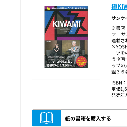
極KI
サンケ
※書店
す。 
連載さ
×YO
ーツを
う企画
ップの
組３６名
ISBN：9
定価1,
発売年月
紙の書籍を購入する