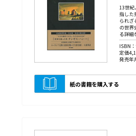
13世
指した
られざ
の世界
る詳細
ISBN：9
定価4,
発売年月
紙の書籍を購入する