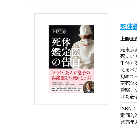
死体
上野正
元東京
死にい
千体）
えるベ
初めて
変死体
警察、
けた著者
ISBN：9
定価2,
発売年月