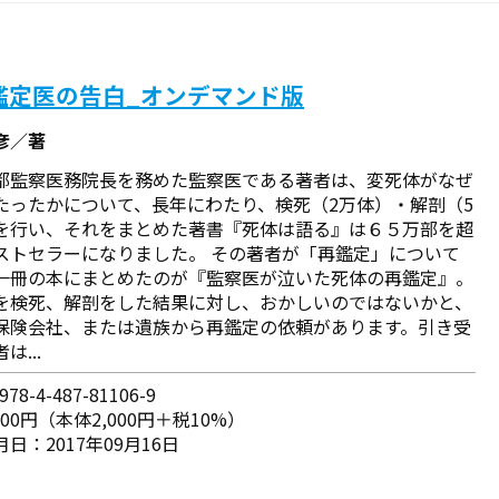
鑑定医の告白_オンデマンド版
彦／著
都監察医務院長を務めた監察医である著者は、変死体がなぜ
たったかについて、長年にわたり、検死（2万体）・解剖（5
を行い、それをまとめた著書『死体は語る』は６５万部を超
ストセラーになりました。 その著者が「再鑑定」について
一冊の本にまとめたのが『監察医が泣いた死体の再鑑定』。
を検死、解剖をした結果に対し、おかしいのではないかと、
保険会社、または遺族から再鑑定の依頼があります。引き受
は...
78-4-487-81106-9
200円（本体2,000円＋税10%）
日：2017年09月16日