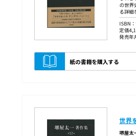
の世界
る詳細
ISBN：9
定価4,
発売年月
紙の書籍を購入する
世界
堺屋太