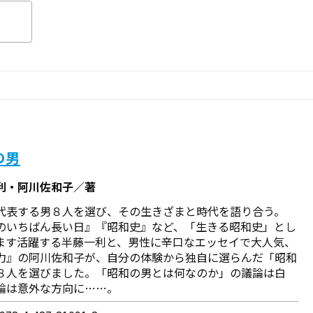
の男
利・阿川佐和子／著
代表する男８人を選び、その生きざまと時代を語り合う。
のいちばん長い日』『昭和史』など、「生きる昭和史」とし
ます活躍する半藤一利と、男性に辛口なエッセイで大人気、
力』の阿川佐和子が、自分の体験から独自に選らんだ「昭和
８人を選びました。「昭和の男とは何なのか」の議論は白
論は意外な方向に……。