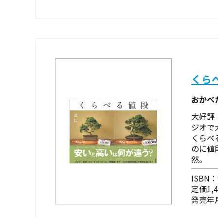
くら
おかべ
大好評
ジオで
くらべ
のに値
然。
ISBN：9
定価1,
発売年月