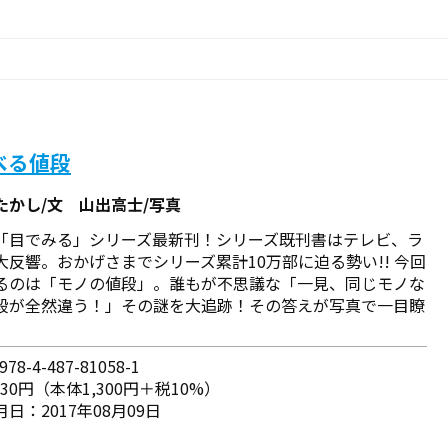
べる値段
たかし/文 山出高士/写真
「目でみる」シリーズ最新刊！シリーズ既刊書はテレビ、ラ
大反響。おかげさまでシリーズ累計10万部に迫る勢い!! 今回
るのは「モノの値段」。誰もが不思議な「一見、同じモノな
段が全然違う！」その謎を大追跡！その答えが写真で一目瞭
78-4-487-81058-1
430円（本体1,300円＋税10%）
日：2017年08月09日