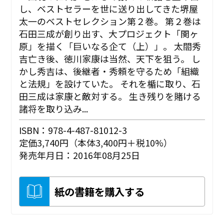
し、ベストセラーを世に送り出してきた堺屋
太一のベストセレクション第２巻。 第２巻は
石田三成が創り出す、大プロジェクト「関ヶ
原」を描く「巨いなる企て（上）」。 太閤秀
吉亡き後、徳川家康は当然、天下を狙う。 し
かし秀吉は、後継者・秀頼を守るため「組織
と法規」を設けていた。 それを楯に取り、石
田三成は家康と敵対する。 生き残りを賭ける
諸将を取り込み...
ISBN：978-4-487-81012-3
定価3,740円（本体3,400円＋税10%）
発売年月日：2016年08月25日
紙の書籍を購入する