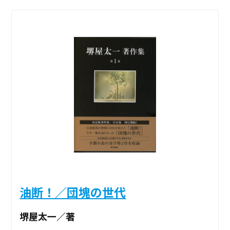
油断！／団塊の世代
堺屋太一／著