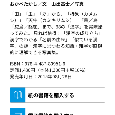
おかべたかし／文 山出高士／写真
「田」「虫」「夏」から、「椿象（カメム
シ）」「天牛（カミキリムシ）」「鳥／烏」
「駝鳥／駱駝」まで、38の「漢字」を実際撮
ってみた。 見れば納得！「漢字の成り立ち」
漢字でわかる「名前の由来」「似ている漢
字」の謎…漢字にまつわる知識・雑学が直観
的に理解できる写真集。
ISBN：978-4-487-80951-6
定価1,430円（本体1,300円＋税10%）
発売年月日：2015年08月28日
紙の書籍を購入する