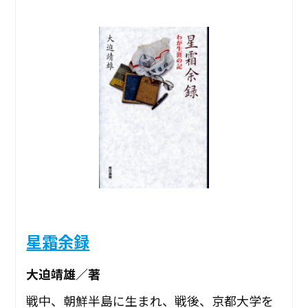
星霜余録
大迫靖雄／著
戦中、朝鮮半島に生まれ、戦後、京都大学を