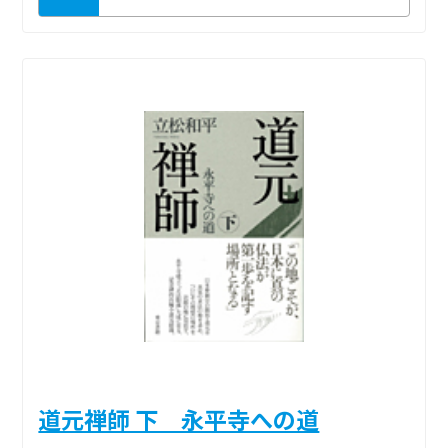
道元禅師 下 永平寺への道