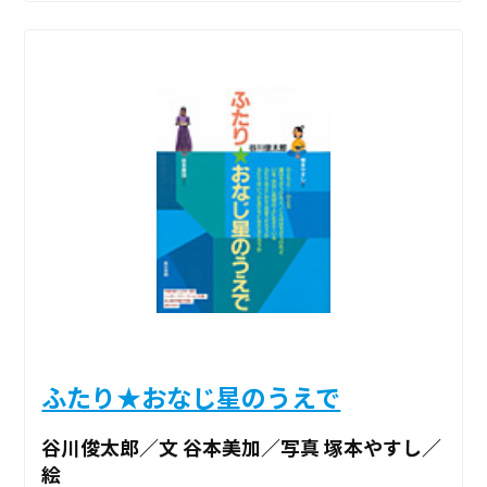
ふたり★おなじ星のうえで
谷川俊太郎／文 谷本美加／写真 塚本やすし／
絵