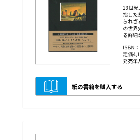
13世
指した
られざ
の世界
る詳細
ISBN：9
定価4,
発売年月
紙の書籍を購入する