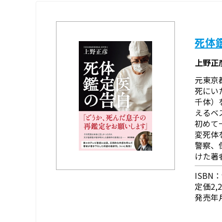
死体
上野正
元東京
死にい
千体）
えるベ
初めて
変死体
警察、
けた著者
ISBN：9
定価2,
発売年月