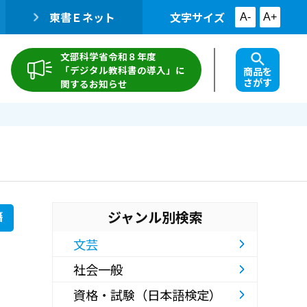
東書Ｅネット
文字サイズ
A-
A+
文部科学省令和８年度
「デジタル教科書の導入」に
商品を
さがす
関するお知らせ
ジャンル別検索
籍
文芸
社会一般
資格・試験（日本語検定）