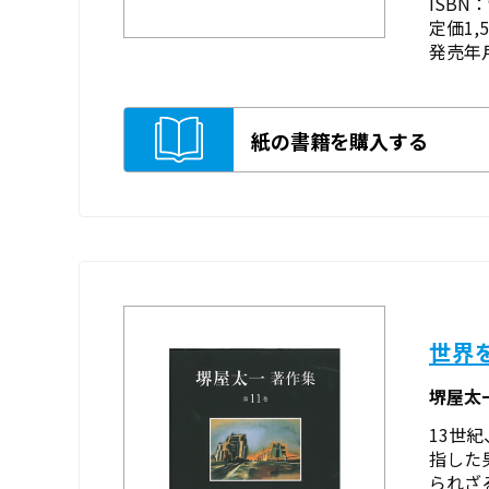
ISBN：9
定価1,
発売年月
紙の書籍を購入する
世界
堺屋太
13世
指した
られざ