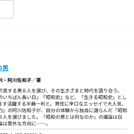
の男
利・阿川佐和子／著
代表する男８人を選び、その生きざまと時代を語り合う。
のいちばん長い日』『昭和史』など、「生きる昭和史」とし
ます活躍する半藤一利と、男性に辛口なエッセイで大人気、
力』の阿川佐和子が、自分の体験から独自に選らんだ「昭和
８人を選びました。「昭和の男とは何なのか」の議論は白
論は意外な方向に……。