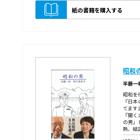
紙の書籍を購入する
昭和
半藤一
昭和を
『日本
てます
『聞く
の男」
熱、結