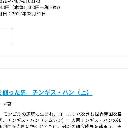
78-4-487-81091-8
540円（本体1,400円＋税10%）
日：2017年08月31日
を創った男 チンギス・ハン（上）
一／著
紀、モンゴルの辺境に生まれ、ヨーロッパを含む世界帝国を目
男、チンギス・ハン（テムジン）。人間チンギス・ハンの知
る内面を克明に描くとともに、最新の研究成果を踏まえ、そ