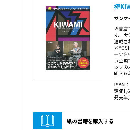
極KI
サンケ
※書店
す。 
連載さ
×YO
ーツを
う企画
ップの
組３６名
ISBN：9
定価1,
発売年月
紙の書籍を購入する