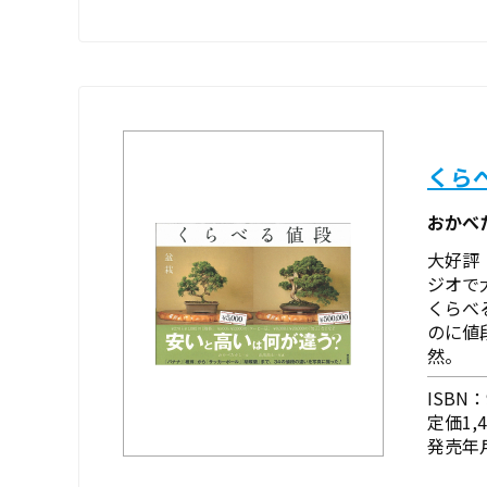
くら
おかべ
大好評
ジオで
くらべ
のに値
然。
ISBN：9
定価1,
発売年月