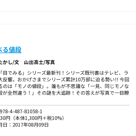
べる値段
たかし/文 山出高士/写真
「目でみる」シリーズ最新刊！シリーズ既刊書はテレビ、ラ
大反響。おかげさまでシリーズ累計10万部に迫る勢い!! 今回
るのは「モノの値段」。誰もが不思議な「一見、同じモノな
段が全然違う！」その謎を大追跡！その答えが写真で一目瞭
78-4-487-81058-1
430円（本体1,300円＋税10%）
日：2017年08月09日