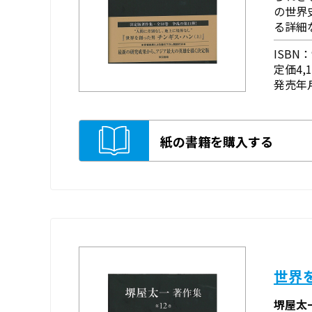
の世界
る詳細
ISBN：9
定価4,
発売年月
紙の書籍を購入する
世界
堺屋太