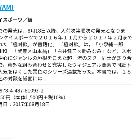
WAMI
イスポーツ／編
での発売は、8月18日以降、入荷次第順次の発売となりま
サンケイスポーツで２０１６年１１月から２０１７年２月まで
れた「極対談」が書籍化。 「極対談」は，「小泉純一郎
SHIKI」「武豊×山本昌」「白井健三×勝みなみ」など，スポ
中心にジャンルの垣根をこえた超一流のスター同士が語り合
で，意外な組み合わせと充実したヴィジュアル要素で同紙ト
人気をはくした異色のシリーズ連載だった。本書では，１８
の対談を紙面には...
78-4-487-81093-2
650円（本体1,500円＋税10%）
日：2017年08月18日