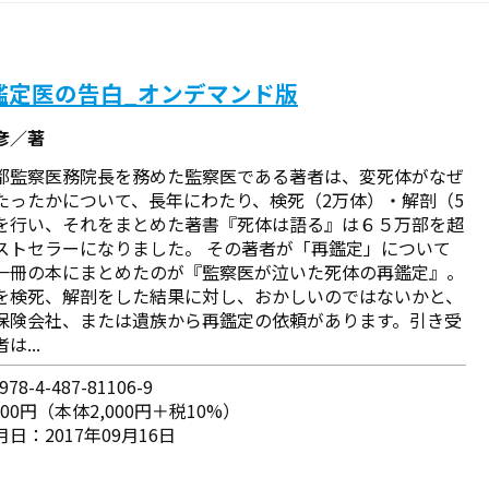
鑑定医の告白_オンデマンド版
彦／著
都監察医務院長を務めた監察医である著者は、変死体がなぜ
たったかについて、長年にわたり、検死（2万体）・解剖（5
を行い、それをまとめた著書『死体は語る』は６５万部を超
ストセラーになりました。 その著者が「再鑑定」について
一冊の本にまとめたのが『監察医が泣いた死体の再鑑定』。
を検死、解剖をした結果に対し、おかしいのではないかと、
保険会社、または遺族から再鑑定の依頼があります。引き受
は...
78-4-487-81106-9
200円（本体2,000円＋税10%）
日：2017年09月16日