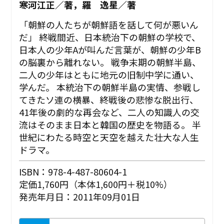
寒河江正／著，羅 逸星／著
「朝鮮の人たちが朝鮮語を話して何が悪いん
だ」 終戦間近、日本統治下の朝鮮の学校で、
日本人の少年Aが叫んだ言葉が、朝鮮の少年B
の脳裏から離れない。 戦争末期の朝鮮半島、
二人の少年はともに地元の旧制中学に通い、
学んだ。 本統治下の朝鮮半島の実情、参戦し
てきたソ連の横暴、終戦後の悲惨な脱出行、
41年後の劇的な再会など、二人の知識人の交
流はそのまま日本と韓国の歴史を物語る。 半
世紀にわたる時空と天空を越えた壮大な人生
ドラマ。
ISBN：978-4-487-80604-1
定価1,760円（本体1,600円＋税10%）
発売年月日：2011年09月01日