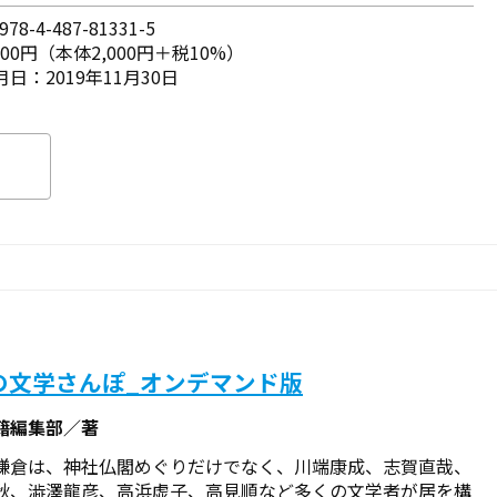
78-4-487-81331-5
200円（本体2,000円＋税10%）
日：2019年11月30日
の文学さんぽ_オンデマンド版
籍編集部／著
鎌倉は、神社仏閣めぐりだけでなく、川端康成、志賀直哉、
秋、澁澤龍彦、高浜虚子、高見順など多くの文学者が居を構