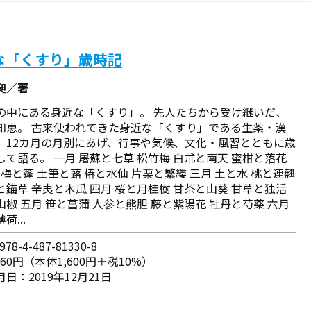
な「くすり」歳時記
昶／著
の中にある身近な「くすり」。 先人たちから受け継いだ、
知恵。 古来使われてきた身近な「くすり」である生薬・漢
、12カ月の月別にあげ、行事や気候、文化・風習とともに歳
して語る。 一月 屠蘇と七草 松竹梅 白朮と南天 蜜柑と落花
 梅と蓬 土筆と蕗 椿と水仙 片栗と繁縷 三月 土と水 桃と連翹
と錨草 辛夷と木瓜 四月 桜と月桂樹 甘茶と山葵 甘草と独活
山椒 五月 笹と菖蒲 人参と熊胆 藤と紫陽花 牡丹と芍薬 六月
荷...
78-4-487-81330-8
760円（本体1,600円＋税10%）
日：2019年12月21日