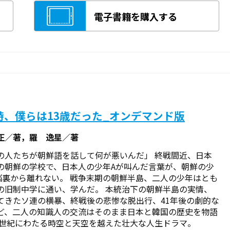
電子書籍を購入する
時、僕らは13歳だった_オンデマンド版
正／著，羅 逸星／著
の人たちが朝鮮語を話して何が悪いんだ」 終戦間近、日本
の朝鮮の学校で、日本人の少年Aが叫んだ言葉が、朝鮮の少
脳裏から離れない。 戦争末期の朝鮮半島、二人の少年はとも
の旧制中学に通い、学んだ。 本統治下の朝鮮半島の実情、
てきたソ連の横暴、終戦後の悲惨な脱出行、41年後の劇的な
ど、二人の知識人の交流はそのまま日本と韓国の歴史を物語
半世紀にわたる時空と天空を越えた壮大な人生ドラマ。