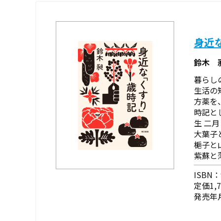
身近
鈴木 
暮らし
生活の
方薬を
時記と
生 二月
大葉子
梔子と
紫蘇と薄
ISBN：9
定価1,
発売年月