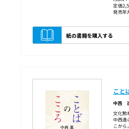
定価2,
発売年月
紙の書籍を購入する
こと
中西 
文化勲
中西進
こから