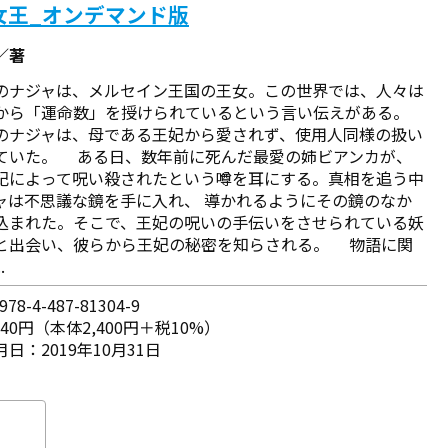
女王_オンデマンド版
／著
のナジャは、メルセイン王国の王女。この世界では、人々は
から「運命数」を授けられているという言い伝えがある。
のナジャは、母である王妃から愛されず、使用人同様の扱い
ていた。 ある日、数年前に死んだ最愛の姉ビアンカが、
妃によって呪い殺されたという噂を耳にする。真相を追う中
ャは不思議な鏡を手に入れ、 導かれるようにその鏡のなか
込まれた。そこで、王妃の呪いの手伝いをさせられている妖
と出会い、彼らから王妃の秘密を知らされる。 物語に関
.
78-4-487-81304-9
640円（本体2,400円＋税10%）
日：2019年10月31日