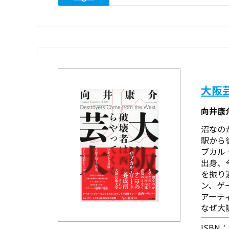
大阪
向井康
沼なの
駅から
ブカル
出身、
を振り
ン、ゲ
アーテ
なぜ大
ISBN：9