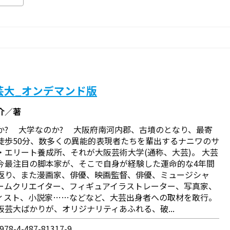
芸大_オンデマンド版
介／著
か? 大学なのか? 大阪府南河内郡、古墳のとなり、最寄
徒歩50分、数多くの異能的表現者たちを輩出するナニワのサ
・エリート養成所、それが大阪芸術大学(通称、大芸)。 大芸
今最注目の脚本家が、そこで自身が経験した運命的な4年間
返り、また漫画家、俳優、映画監督、俳優、ミュージシャ
ームクリエイター、フィギュアイラストレーター、写真家、
ィスト、小説家……などなど、大芸出身者への取材を敢行。
阪芸大ばかりが、オリジナリティあふれる、破...
78-4-487-81317-9