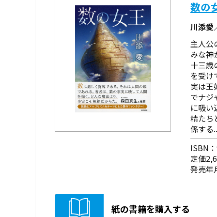
数の
川添愛
主人公
みな神
十三歳
を受け
実は王
でナジ
に吸い
精たち
係する..
ISBN：9
定価2,
発売年月
紙の書籍を購入する