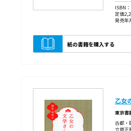
ISBN：9
定価2,
発売年月
紙の書籍を購入する
乙女
東京書
古都・
立原正