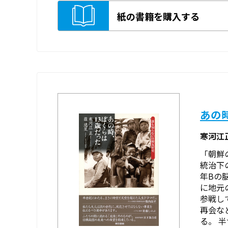
紙の書籍を購入する
あの
寒河江
「朝鮮
統治下
年Bの
に地元
参戦し
再会な
る。 