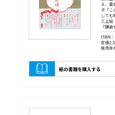
え、夏
子『こ
しても
三上延
『鎌倉
ISBN：9
定価2,
発売年月
紙の書籍を購入する