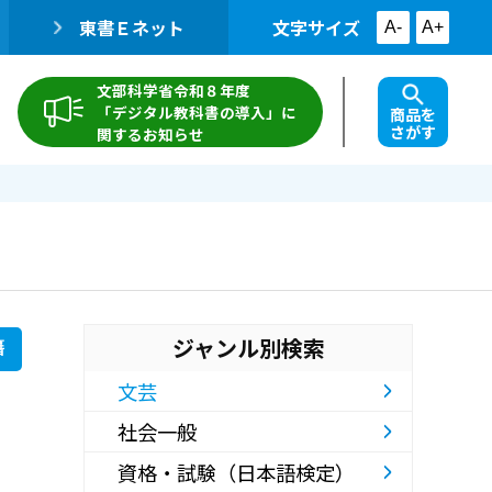
東書Ｅネット
文字サイズ
A-
A+
文部科学省令和８年度
「デジタル教科書の導入」に
商品を
さがす
関するお知らせ
ジャンル別検索
籍
文芸
社会一般
資格・試験（日本語検定）