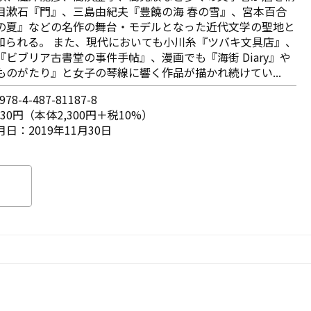
目漱石『門』、三島由紀夫『豊饒の海 春の雪』、宮本百合
の夏』などの名作の舞台・モデルとなった近代文学の聖地と
知られる。 また、現代においても小川糸『ツバキ文具店』、
『ビブリア古書堂の事件手帖』、漫画でも『海街 Diary』や
ものがたり』と女子の琴線に響く作品が描かれ続けてい...
78-4-487-81187-8
530円（本体2,300円＋税10%）
日：2019年11月30日