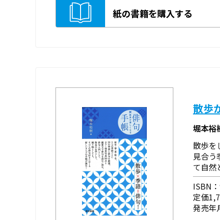
紙の書籍を購入する
散歩
堀本裕
散歩を
見合う
て自然
ISBN：9
定価1,
発売年月