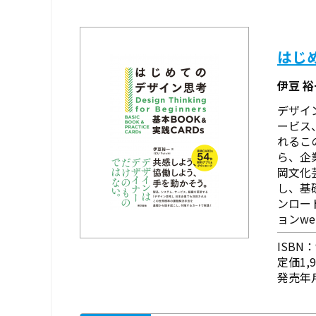
はじめ
伊豆 
デザイ
ービス
れるこ
ら、企
岡文化
し、基
ンロー
ョンwe
ISBN：9
定価1,
発売年月