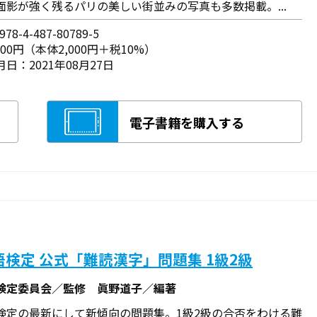
面影が強く残るパリの美しい街並みの写真も多数掲載。...
78-4-487-80789-5
200円（本体2,000円＋税10%）
日：2021年08月27日
電子書籍を購入する
語検定 公式「難読漢字」問題集 1級2級
検定委員会／監修 眞野道子／編著
検定の最新にして新傾向の問題集。1級2級の合否をわける難