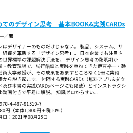
てのデザイン思考 基本BOOK&実践CARDs
裕一／著
ンはデザイナーのものだけじゃない。 製品、システム、サ
、組織を革新する「デザイン思考」。 日本企業でも注目さ
の世界標準の課題解決手法を、 デザイン思考の黎明期か
業・教育現場で、試行錯誤と実践を重ねてきた伊豆裕一・静
芸術大学教授が、その成果をあますところなく1冊に集約
礎から説き起こす。 付随する実践CARDs（無料アプリ&ダウ
ド及び本書の実践CARDsページにも掲載）とインストラクシ
b動画付きで平易に解説。 知識ゼロからすい...
78-4-487-81519-7
980円（本体1,800円＋税10%）
日：2021年08月25日