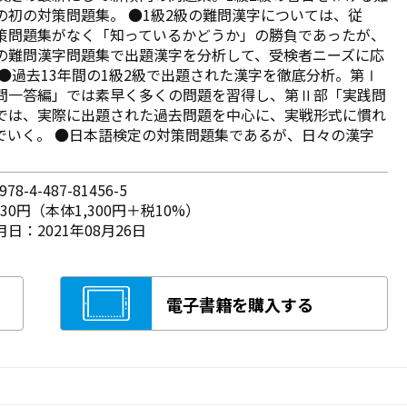
の初の対策問題集。 ●1級2級の難問漢字については、従
策問題集がなく「知っているかどうか」の勝負であったが、
の難問漢字問題集で出題漢字を分析して、受検者ニーズに応
 ●過去13年間の1級2級で出題された漢字を徹底分析。第Ⅰ
問一答編」では素早く多くの問題を習得し、第Ⅱ部「実践問
では、実際に出題された過去問題を中心に、実戦形式に慣れ
でいく。 ●日本語検定の対策問題集であるが、日々の漢字
78-4-487-81456-5
430円（本体1,300円＋税10%）
日：2021年08月26日
電子書籍を購入する