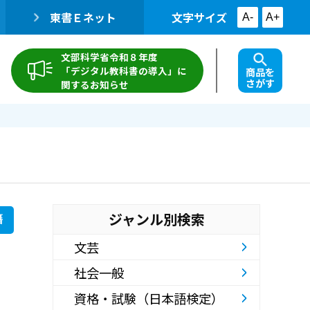
東書Ｅネット
文字サイズ
A-
A+
文部科学省令和８年度
「デジタル教科書の導入」に
商品を
さがす
関するお知らせ
ジャンル別検索
籍
文芸
社会一般
資格・試験（日本語検定）