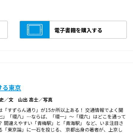
電子書籍を購入する
ける東京
敬史／文 山出 高士／写真
は「すずらん通り」が15か所以上ある！ 交通情報でよく聞
七」「環八」…ならば、「環一」～「環六」はどこを通って
？ 間違えやすい「青梅駅」と「青海駅」 など、いま注目さ
る「東京論」に一石を投じる、 京都出身の著者が、上京し