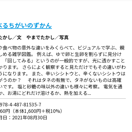
べるちがいのずかん
たかし／文 やまでたかし／写真
や食べ物の意外な違いをみくらべて、ビジュアルで学ぶ、親
しめる雑学図鑑。 例えば、ゆで卵と生卵を割らずに見分け
、「回してみる」というのが一般的ですが、光に透かすこと
かります。 さらによく観察すると見ただけでもその違いがわ
うになります。 また、辛いシシトウと、辛くないシシトウは
がうのか？ それはタネの有無で、タネがないものは高確
いです。 塩と砂糖の味以外の違いも様々に考察。 電気を通
か、お湯にどれだけ溶けるか、熱を加える...
78-4-487-81535-7
760円（本体1,600円＋税10%）
日：2021年08月30日