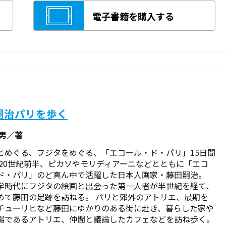
電子書籍を購入する
嗣治パリを歩く
敏男／著
とめぐる、フジタをめぐる、「エコール・ド・パリ」15日間
 20世紀前半、ピカソやモリディアーニなどとともに「エコ
ド・パリ」のど真ん中で活躍した日本人画家・藤田嗣治。
学時代にフジタの絵画と出会った第一人者が半世紀を経て、
めて藤田の足跡を訪ねる。 パリと郊外のアトリエ、最期を
チューリヒなど藤田にゆかりのある街に赴き、暮らした家や
場であるアトリエ、仲間と議論したカフェなどを訪ね歩く。