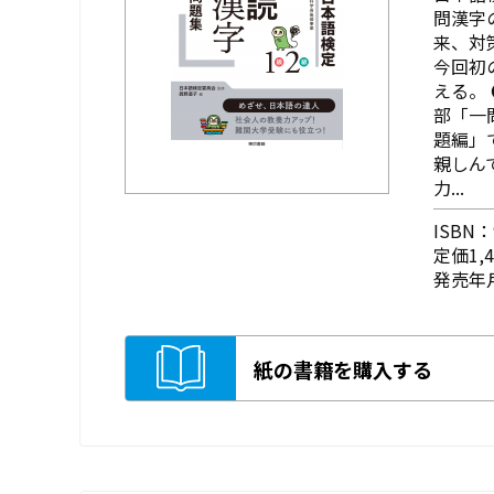
問漢字
来、対
今回初
える。
部「一
題編」
親しん
力...
ISBN：9
定価1,
発売年月
紙の書籍を購入する