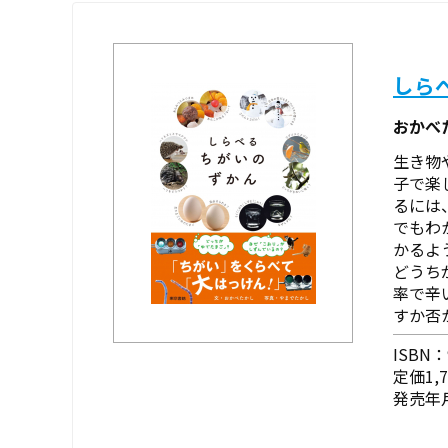
しら
おかべ
生き物
子で楽
るには
でもわ
かるよ
どうち
率で辛
すか否
ISBN：9
定価1,
発売年月