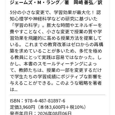
ジェームズ・M・ラング／著 岡崎 善弘／訳
5分の小さな変更で、学習効果が最大化！ 認
知心理学や神経科学などの研究に基づいた
「学習の科学」。膨大な時間やエネルギーを
費やすことなく、小さな変更で授業の質や学
習効果を飛躍的に高める授業方法を提案して
いる。 これまでの教育改革はゼロからの再構
築を求めていることが多いため、多忙を極め
る教員にとって実践は容易ではなかった。し
かし、本書のスモールティーチングによっ
て、教師たちは、授業の一部を変更するだけ
で学生たちの学習成績にポジティブな影響を
与えることができる。このような戦略を著者
は...
ISBN：978-4-487-81897-6
定価3,960円（本体3,600円＋税10%）
発売年月日：2026年08月06日