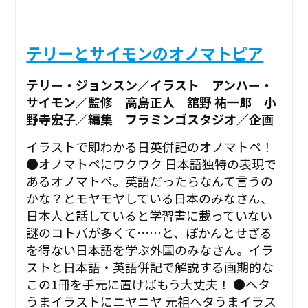
テリーとサイモンのオノマトピア
テリー・ジョンスン／イラスト アンハー・
サイモン／監修 高島正人 舘野 祐一郎 小
野寺宏子／編集 フラミンゴスタジオ／企画
イラストで即わかる日英併記のオノマトペ！
●オノマトペにワクワク 日本語独特の表現で
あるオノマトペ。英語だったらなんて言うの
かな？とモヤモヤしている日本のみなさん、
日本人と話していると学習書に載っていない
謎のコトバが多くて……と、ぽかんとせざる
を得ない日本語を学ぶ外国のみなさん。イラ
ストと日本語・英語併記で解説する画期的な
この1冊を手元に置けばもう大丈夫！ ●ヘタ
うまイラストにニヤニヤ 元祖ヘタうまイラス