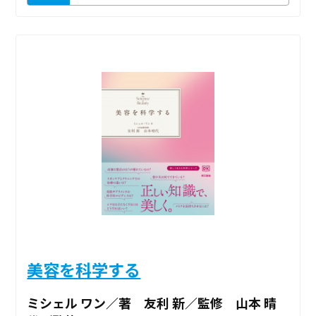
美容を科学する
ミシェル ワン／著 友利 新／監修 山本 晴