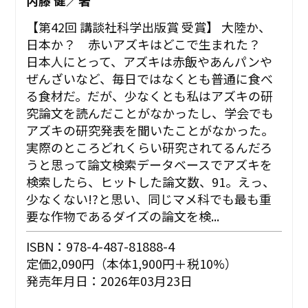
内藤 健／著
【第42回 講談社科学出版賞 受賞】 大陸か、
日本か？ 赤いアズキはどこで生まれた？
日本人にとって、アズキは赤飯やあんパンや
ぜんざいなど、毎日ではなくとも普通に食べ
る食材だ。だが、少なくとも私はアズキの研
究論文を読んだことがなかったし、学会でも
アズキの研究発表を聞いたことがなかった。
実際のところどれくらい研究されてるんだろ
うと思って論文検索データベースでアズキを
検索したら、ヒットした論文数、91。えっ、
少なくない!?と思い、同じマメ科でも最も重
要な作物であるダイズの論文を検...
ISBN：978-4-487-81888-4
定価2,090円（本体1,900円＋税10%）
発売年月日：2026年03月23日