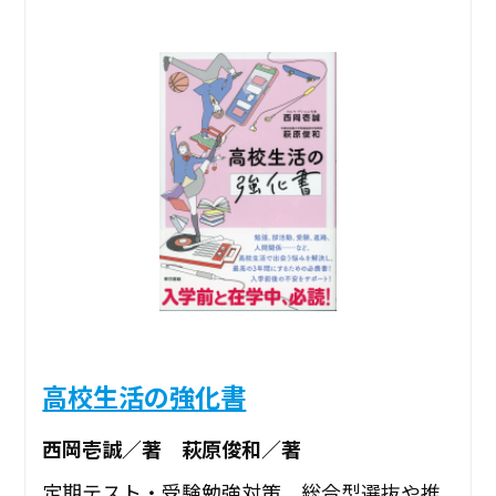
高校生活の強化書
西岡壱誠／著 萩原俊和／著
定期テスト・受験勉強対策、総合型選抜や推