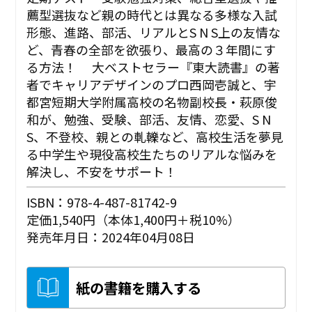
薦型選抜など親の時代とは異なる多様な入試
形態、進路、部活、リアルとS N S上の友情な
ど、青春の全部を欲張り、最高の３年間にす
る方法！ 大ベストセラー『東大読書』の著
者でキャリアデザインのプロ西岡壱誠と、宇
都宮短期大学附属高校の名物副校長・萩原俊
和が、勉強、受験、部活、友情、恋愛、S N
S、不登校、親との軋轢など、高校生活を夢見
る中学生や現役高校生たちのリアルな悩みを
解決し、不安をサポート！
ISBN：978-4-487-81742-9
定価1,540円（本体1,400円＋税10%）
発売年月日：2024年04月08日
紙の書籍を購入する