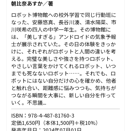
朝比奈あすか／著
ロボット博物館への校外学習で同じ行動班に
なった、安藤悠真、長谷川湊、清水陽菜、市
川咲希の四人の中学一年生。その博物館に
は、「美しすぎる」アンドロイドの気象予報
士が展示されていた。その日の体験をきっか
けに、それぞれがロボットと人間の違いを考
える。完璧な美しさや強さを持つロボット、
やさしい言葉をかけてくれるロボット、いつ
までも死なないロボット……。それでも、ロ
ボットにはない自分だけの心を確かめ、他者
と触れ合い、距離感に悩みつつも、気持ちが
つながる瞬間を大事に、新しい自分を作って
いく――。不思議...
ISBN：978-4-487-81760-3
定価1,650円（本体1,500円＋税10%）
発売年月日：2024年07月01日