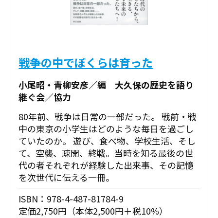
戦争の中でぼくらは育った
小尾昭・青柳安彦／編 大久保の歴史を語り
継ぐ会／協力
80年前、戦争は日常の一部だった。 戦前・戦
中の東京の小学生はどのような毎日を過ごし
ていたのか。 遊び、食べ物、学校生活、そし
て、空襲、疎開、終戦。当時を知る最後の世
代の者それぞれが経験した出来事、その記憶
を次世代に伝える一冊。
ISBN：978-4-487-81784-9
定価2,750円（本体2,500円＋税10%）