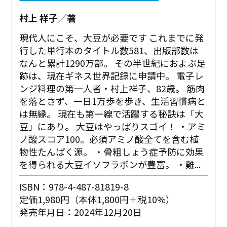
村上 祥子／著
現代人にこそ、大豆が必要です これまでに発
行した単行本のタイトル数581、出版部数は
なんと累計1290万部。 その半世紀におよぶ足
跡は、現在ギネス世界記録に申請中。 電子レ
ンジ料理の第一人者・村上祥子、82歳。 筋肉
を落とさず、一日1万歩を歩き、生活習慣病と
は無縁。 現在も第一線で活躍する秘訣は「大
豆」にあり。 大豆はやっぱりスゴイ！ ・アミ
ノ酸スコア100。必須アミノ酸全てを含む植
物性たんぱく源。 ・骨粗しょう症予防に効果
を得られる大豆イソフラボンが豊富。 ・難...
ISBN：978-4-487-81819-8
定価1,980円（本体1,800円＋税10%）
発売年月日：2024年12月20日