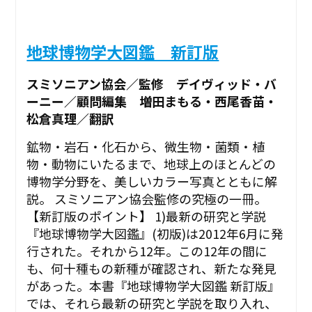
地球博物学大図鑑 新訂版
スミソニアン協会／監修 デイヴィッド・バ
ーニー／顧問編集 増田まもる・西尾香苗・
松倉真理／翻訳
鉱物・岩石・化石から、微生物・菌類・植
物・動物にいたるまで、地球上のほとんどの
博物学分野を、美しいカラー写真とともに解
説。 スミソニアン協会監修の究極の一冊。
【新訂版のポイント】 1)最新の研究と学説
『地球博物学大図鑑』(初版)は2012年6月に発
行された。それから12年。この12年の間に
も、何十種もの新種が確認され、新たな発見
があった。本書『地球博物学大図鑑 新訂版』
では、それら最新の研究と学説を取り入れ、