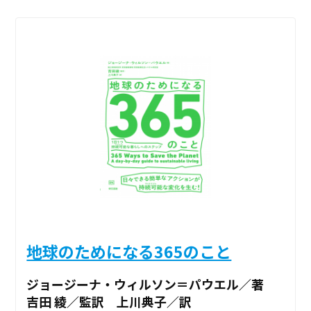
地球のためになる365のこと
ジョージーナ・ウィルソン＝パウエル／著
吉田 綾／監訳 上川典子／訳