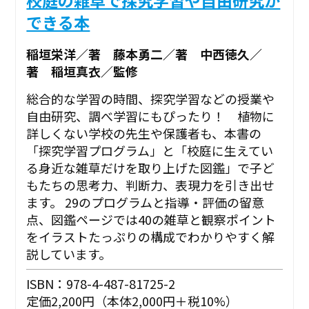
できる本
稲垣栄洋／著 藤本勇二／著 中西徳久／
著 稲垣真衣／監修
総合的な学習の時間、探究学習などの授業や
自由研究、調べ学習にもぴったり！ 植物に
詳しくない学校の先生や保護者も、本書の
「探究学習プログラム」と「校庭に生えてい
る身近な雑草だけを取り上げた図鑑」で子ど
もたちの思考力、判断力、表現力を引き出せ
ます。 29のプログラムと指導・評価の留意
点、図鑑ページでは40の雑草と観察ポイント
をイラストたっぷりの構成でわかりやすく解
説しています。
ISBN：978-4-487-81725-2
定価2,200円（本体2,000円＋税10%）