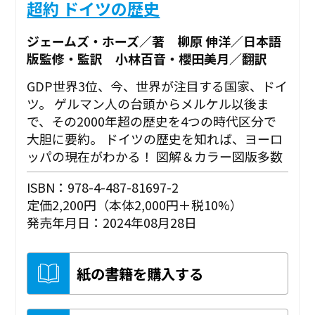
超約 ドイツの歴史
ジェームズ・ホーズ／著 柳原 伸洋／日本語
版監修・監訳 小林百音・櫻田美月／翻訳
GDP世界3位、今、世界が注目する国家、ドイ
ツ。 ゲルマン人の台頭からメルケル以後ま
で、その2000年超の歴史を4つの時代区分で
大胆に要約。 ドイツの歴史を知れば、ヨーロ
ッパの現在がわかる！ 図解＆カラー図版多数
ISBN：978-4-487-81697-2
定価2,200円（本体2,000円＋税10%）
発売年月日：2024年08月28日
紙の書籍を購入する