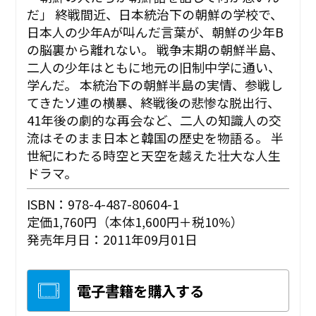
だ」 終戦間近、日本統治下の朝鮮の学校で、
日本人の少年Aが叫んだ言葉が、朝鮮の少年B
の脳裏から離れない。 戦争末期の朝鮮半島、
二人の少年はともに地元の旧制中学に通い、
学んだ。 本統治下の朝鮮半島の実情、参戦し
てきたソ連の横暴、終戦後の悲惨な脱出行、
41年後の劇的な再会など、二人の知識人の交
流はそのまま日本と韓国の歴史を物語る。 半
世紀にわたる時空と天空を越えた壮大な人生
ドラマ。
ISBN：978-4-487-80604-1
定価1,760円（本体1,600円＋税10%）
発売年月日：2011年09月01日
電子書籍を購入する