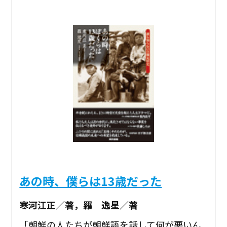
あの時、僕らは13歳だった
寒河江正／著，羅 逸星／著
「朝鮮の人たちが朝鮮語を話して何が悪いん