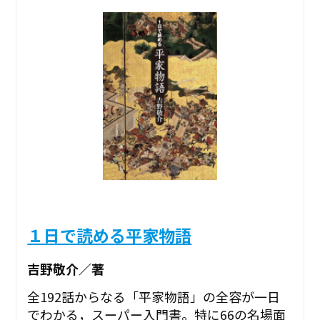
１日で読める平家物語
吉野敬介／著
全192話からなる「平家物語」の全容が一日
でわかる，スーパー入門書。特に66の名場面