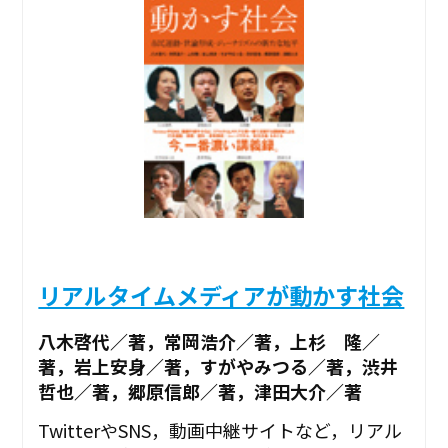
リアルタイムメディアが動かす社会
八木啓代／著，常岡浩介／著，上杉 隆／
著，岩上安身／著，すがやみつる／著，渋井
哲也／著，郷原信郎／著，津田大介／著
TwitterやSNS，動画中継サイトなど，リアル