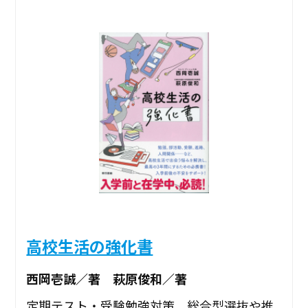
高校生活の強化書
西岡壱誠／著 萩原俊和／著
定期テスト・受験勉強対策、総合型選抜や推