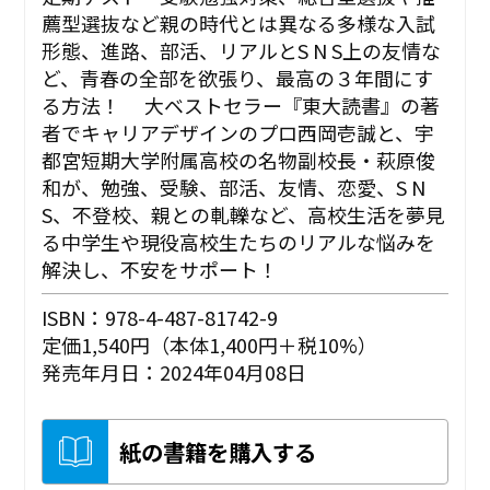
薦型選抜など親の時代とは異なる多様な入試
形態、進路、部活、リアルとS N S上の友情な
ど、青春の全部を欲張り、最高の３年間にす
る方法！ 大ベストセラー『東大読書』の著
者でキャリアデザインのプロ西岡壱誠と、宇
都宮短期大学附属高校の名物副校長・萩原俊
和が、勉強、受験、部活、友情、恋愛、S N
S、不登校、親との軋轢など、高校生活を夢見
る中学生や現役高校生たちのリアルな悩みを
解決し、不安をサポート！
ISBN：978-4-487-81742-9
定価1,540円（本体1,400円＋税10%）
発売年月日：2024年04月08日
紙の書籍を購入する