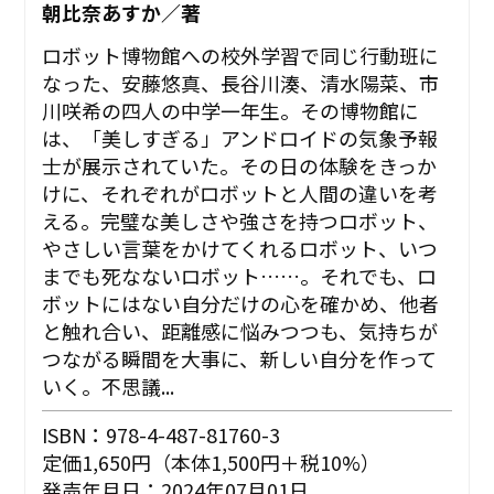
朝比奈あすか／著
ロボット博物館への校外学習で同じ行動班に
なった、安藤悠真、長谷川湊、清水陽菜、市
川咲希の四人の中学一年生。その博物館に
は、「美しすぎる」アンドロイドの気象予報
士が展示されていた。その日の体験をきっか
けに、それぞれがロボットと人間の違いを考
える。完璧な美しさや強さを持つロボット、
やさしい言葉をかけてくれるロボット、いつ
までも死なないロボット……。それでも、ロ
ボットにはない自分だけの心を確かめ、他者
と触れ合い、距離感に悩みつつも、気持ちが
つながる瞬間を大事に、新しい自分を作って
いく――。不思議...
ISBN：978-4-487-81760-3
定価1,650円（本体1,500円＋税10%）
発売年月日：2024年07月01日