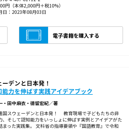
200円（本体2,000円＋税10%）
日：2023年08月03日
電子書籍を購入する
ェーデンと日本発！
知能力を伸ばす実践アイデアブック
一・田中麻衣・德留宏紀／著
進国スウェーデンと日本発！ 教育現場で子どもたちの非
力、そして認知能力をいっしょに伸ばす実例とアイデアがた
詰まった実践集。 文科省の指導要領や『国語教育』で令和