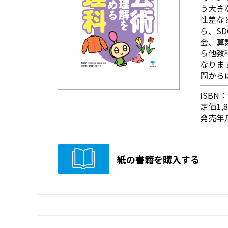
う大き
性差な
ら、S
会、算
ら他教
なりま
問から
ISBN：9
定価1,
発売年月
紙の書籍を購入する