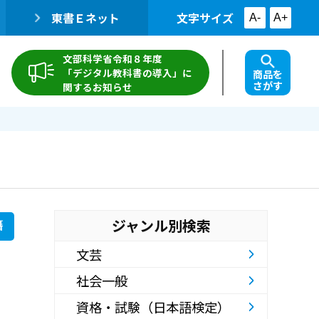
東書Ｅネット
文字サイズ
A-
A+
文部科学省令和８年度
「デジタル教科書の導入」に
商品を
さがす
関するお知らせ
ジャンル別検索
籍
文芸
社会一般
資格・試験（日本語検定）