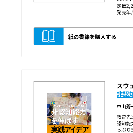
定価2,
発売年月
紙の書籍を購入する
スウ
非認
中山芳
教育先
認知能
っぷり