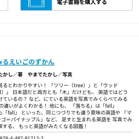
電子書籍を購入する
みるえいごのずかん
たかし／著 やまでたかし／写真
見るとわかりやすい！ 「ツリー（tree）」と「ウッド
od）」 日本語だと両方とも「木」だけども、 英語ではどう
けているの？ など、にている英語を写真でみくらべてみる
の違いがよくわかる！ 他にも、 「落ちる」は「fall」
も「fall」 といった、同じつづりでも違う意味の英語や 「マ
ンゴ＝パイナップル」など、 足すと生まれる英語を 写真でみ
解する、 もっと英語がみたくなる図鑑！
78-4-487-81712-2