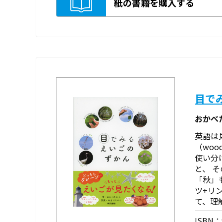
紙の書籍を購入する
目で
おかべ
英語は
（wo
使い分
と、 そ
「秋」
ツ+リ
て、理
ISBN：9