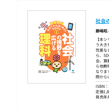
社会
藤嶋昭
【本シ
う大き
性差な
ら、S
会、算
ら他教
なりま
問から
ISBN：9
定価1,
発売年月