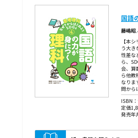
国語
藤嶋昭
【本シ
う大き
性差な
ら、S
会、算
ら他教
なりま
問から
ISBN：9
定価1,
発売年月