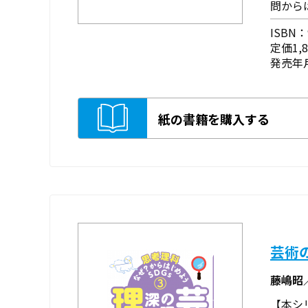
問から
ISBN：9
定価1,
発売年月
紙の書籍を購入する
芸術
藤嶋昭
【本シ