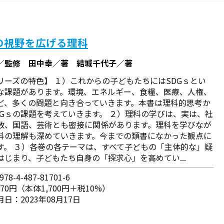
の視野を広げる理科
／監修 田中幸／著 結城千代子／著
リーズの特色】 １）これからの子どもたちにはSDGｓとい
な課題があります。環境、エネルギー、食糧、医療、人権、
ど、多くの問題と向き合っていきます。本書は理科的思考か
DGｓの課題を考えていきます。 ２）理科の学びは、実は、社
数、国語、芸術とも密接に関係があります。理科を学びなが
科の理解も深めていきます。今までの類書になかった観点に
す。 ３）各巻の各テーマは、すべて子どもの「主体的な」疑
はじまり、子どもたち自身の「探求心」を高めてい...
78-4-487-81701-6
870円（本体1,700円＋税10%）
日：2023年08月17日