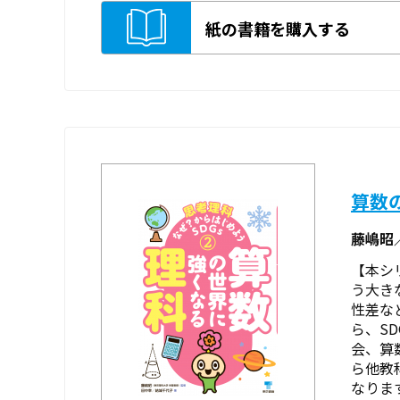
紙の書籍を購入する
算数
藤嶋昭
【本シ
う大き
性差な
ら、S
会、算
ら他教
なりま