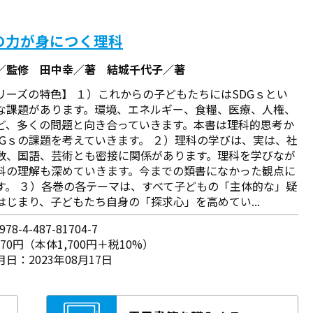
の力が身につく理科
／監修 田中幸／著 結城千代子／著
リーズの特色】 １）これからの子どもたちにはSDGｓとい
な課題があります。環境、エネルギー、食糧、医療、人権、
ど、多くの問題と向き合っていきます。本書は理科的思考か
DGｓの課題を考えていきます。 ２）理科の学びは、実は、社
数、国語、芸術とも密接に関係があります。理科を学びなが
科の理解も深めていきます。今までの類書になかった観点に
す。 ３）各巻の各テーマは、すべて子どもの「主体的な」疑
はじまり、子どもたち自身の「探求心」を高めてい...
78-4-487-81704-7
870円（本体1,700円＋税10%）
日：2023年08月17日