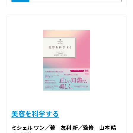
美容を科学する
ミシェル ワン／著 友利 新／監修 山本 晴