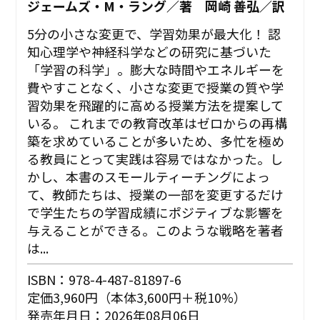
ジェームズ・M・ラング／著 岡崎 善弘／訳
5分の小さな変更で、学習効果が最大化！ 認
知心理学や神経科学などの研究に基づいた
「学習の科学」。膨大な時間やエネルギーを
費やすことなく、小さな変更で授業の質や学
習効果を飛躍的に高める授業方法を提案して
いる。 これまでの教育改革はゼロからの再構
築を求めていることが多いため、多忙を極め
る教員にとって実践は容易ではなかった。し
かし、本書のスモールティーチングによっ
て、教師たちは、授業の一部を変更するだけ
で学生たちの学習成績にポジティブな影響を
与えることができる。このような戦略を著者
は...
ISBN：978-4-487-81897-6
定価3,960円（本体3,600円＋税10%）
発売年月日：2026年08月06日