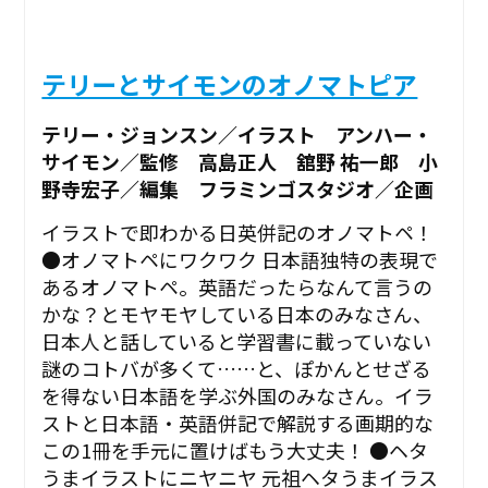
テリーとサイモンのオノマトピア
テリー・ジョンスン／イラスト アンハー・
サイモン／監修 高島正人 舘野 祐一郎 小
野寺宏子／編集 フラミンゴスタジオ／企画
イラストで即わかる日英併記のオノマトペ！
●オノマトペにワクワク 日本語独特の表現で
あるオノマトペ。英語だったらなんて言うの
かな？とモヤモヤしている日本のみなさん、
日本人と話していると学習書に載っていない
謎のコトバが多くて……と、ぽかんとせざる
を得ない日本語を学ぶ外国のみなさん。イラ
ストと日本語・英語併記で解説する画期的な
この1冊を手元に置けばもう大丈夫！ ●ヘタ
うまイラストにニヤニヤ 元祖ヘタうまイラス