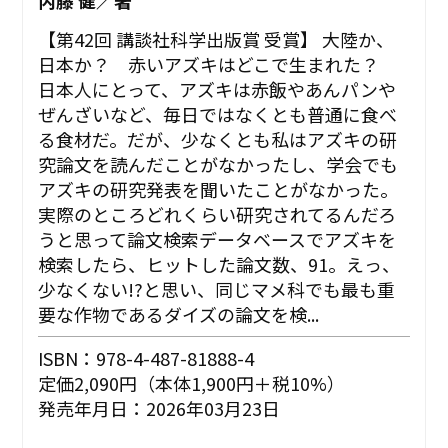
内藤 健／著
【第42回 講談社科学出版賞 受賞】 大陸か、
日本か？ 赤いアズキはどこで生まれた？
日本人にとって、アズキは赤飯やあんパンや
ぜんざいなど、毎日ではなくとも普通に食べ
る食材だ。だが、少なくとも私はアズキの研
究論文を読んだことがなかったし、学会でも
アズキの研究発表を聞いたことがなかった。
実際のところどれくらい研究されてるんだろ
うと思って論文検索データベースでアズキを
検索したら、ヒットした論文数、91。えっ、
少なくない!?と思い、同じマメ科でも最も重
要な作物であるダイズの論文を検...
ISBN：978-4-487-81888-4
定価2,090円（本体1,900円＋税10%）
発売年月日：2026年03月23日