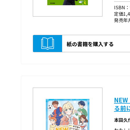
ISBN：9
定価1,
発売年月
紙の書籍を購入する
NEW
る前
本田久
わたし