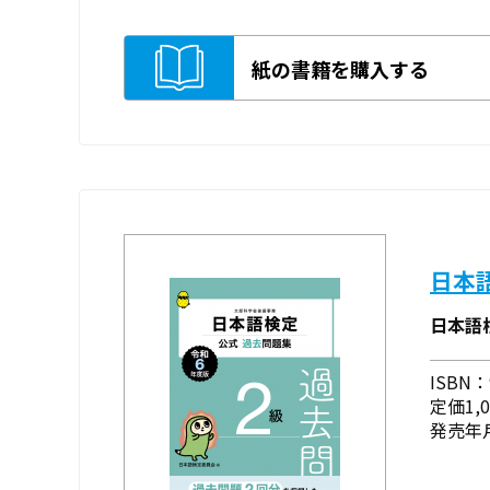
紙の書籍を購入する
日本
日本語
ISBN：9
定価1,
発売年月