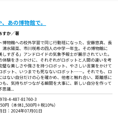
か、あの博物館で。
あすか／著
ト博物館への校外学習で同じ行動班になった、安藤悠真、長
、清水陽菜、市川咲希の四人の中学一年生。その博物館に
美しすぎる」アンドロイドの気象予報士が展示されていた。
の体験をきっかけに、それぞれがロボットと人間の違いを考
完璧な美しさや強さを持つロボット、やさしい言葉をかけて
ロボット、いつまでも死なないロボット……。それでも、ロ
にはない自分だけの心を確かめ、他者と触れ合い、距離感に
つも、気持ちがつながる瞬間を大事に、新しい自分を作って
不思議...
78-4-487-81760-3
650円（本体1,500円＋税10%）
日：2024年07月01日