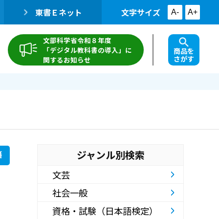
東書Ｅネット
文字サイズ
A-
A+
文部科学省令和８年度
「デジタル教科書の導入」に
商品を
さがす
関するお知らせ
ジャンル別検索
籍
文芸
社会一般
資格・試験（日本語検定）