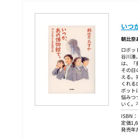
いつ
朝比奈
ロボッ
谷川湊
は、「
その日
える。
くれる
ボット
悩みつ
いく――。
ISBN：9
定価1,
発売年月