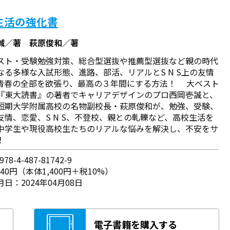
生活の強化書
誠／著 萩原俊和／著
スト・受験勉強対策、総合型選抜や推薦型選抜など親の時代
なる多様な入試形態、進路、部活、リアルとS N S上の友情
青春の全部を欲張り、最高の３年間にする方法！ 大ベスト
『東大読書』の著者でキャリアデザインのプロ西岡壱誠と、
短期大学附属高校の名物副校長・萩原俊和が、勉強、受験、
友情、恋愛、S N S、不登校、親との軋轢など、高校生活を
中学生や現役高校生たちのリアルな悩みを解決し、不安をサ
！
78-4-487-81742-9
540円（本体1,400円＋税10%）
日：2024年04月08日
電子書籍を購入する