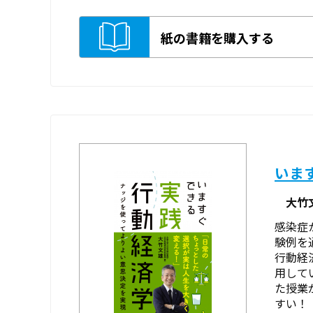
紙の書籍を購入する
いま
大竹
感染症
験例を
行動経
用して
た授業
すい！