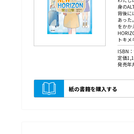
身のA
背後に
あった
をかか
HORI
トキメ
ISBN：9
定価1,
発売年月
紙の書籍を購入する