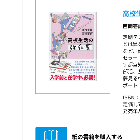
高校
西岡壱
定期テ
とは異
など、
セラー
宇都宮
部活、
夢見る
ポート
ISBN：9
定価1,
発売年月
紙の書籍を購入する