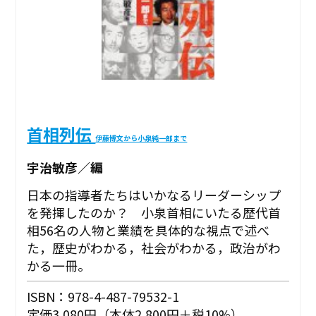
首相列伝
伊藤博文から小泉純一郎まで
宇治敏彦／編
日本の指導者たちはいかなるリーダーシップ
を発揮したのか？ 小泉首相にいたる歴代首
相56名の人物と業績を具体的な視点で述べ
た，歴史がわかる，社会がわかる，政治がわ
かる一冊。
ISBN：978-4-487-79532-1
定価3,080円（本体2,800円＋税10%）