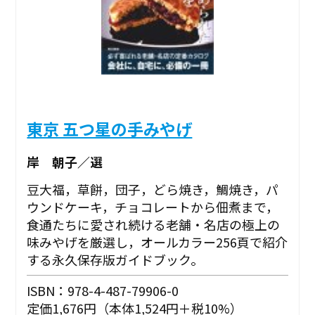
東京 五つ星の手みやげ
岸 朝子／選
豆大福，草餅，団子，どら焼き，鯛焼き，パ
ウンドケーキ，チョコレートから佃煮まで，
食通たちに愛され続ける老舗・名店の極上の
味みやげを厳選し，オールカラー256頁で紹介
する永久保存版ガイドブック。
ISBN：978-4-487-79906-0
定価1,676円（本体1,524円＋税10%）