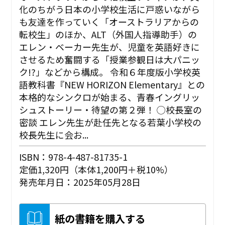
化のちがう日本の小学校生活に戸惑いながら
も友達を作っていく「オーストラリアからの
転校生」のほか、ALT（外国人指導助手）の
エレン・ベーカー先生が、児童を英語好きに
させるため奮闘する「授業参観日は大パニッ
ク!?」などから構成。 令和６年度版小学校英
語教科書『NEW HORIZON Elementary』との
本格的なシンクロが始まる、青春イングリッ
シュストーリー・待望の第２弾！ ◯校長室の
密談 エレン先生が赴任先となる若葉小学校の
校長先生に会お...
ISBN：978-4-487-81735-1
定価1,320円（本体1,200円＋税10%）
発売年月日：2025年05月28日
紙の書籍を購入する