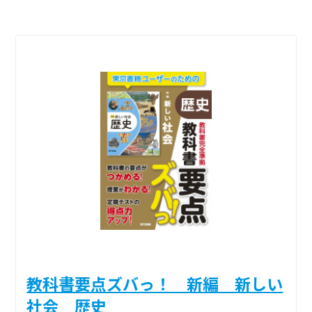
教科書要点ズバっ！ 新編 新しい
社会 歴史