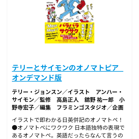
テリーとサイモンのオノマトピア_
オンデマンド版
テリー・ジョンスン／イラスト アンハー・
サイモン／監修 高島正人 舘野 祐一郎 小
野寺宏子／編集 フラミンゴスタジオ／企画
イラストで即わかる日英併記のオノマトペ！
●オノマトペにワクワク 日本語独特の表現で
あるオノマトペ。英語だったらなんて言うの