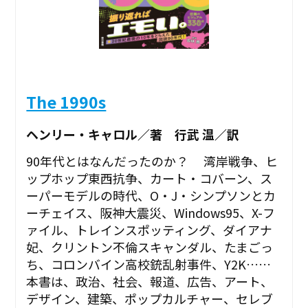
The 1990s
ヘンリー・キャロル／著 行武 温／訳
90年代とはなんだったのか？ 湾岸戦争、ヒ
ップホップ東西抗争、カート・コバーン、ス
ーパーモデルの時代、O・J・シンプソンとカ
ーチェイス、阪神大震災、Windows95、X-フ
ァイル、トレインスポッティング、ダイアナ
妃、クリントン不倫スキャンダル、たまごっ
ち、コロンバイン高校銃乱射事件、Y2K……
本書は、政治、社会、報道、広告、アート、
デザイン、建築、ポップカルチャー、セレブ