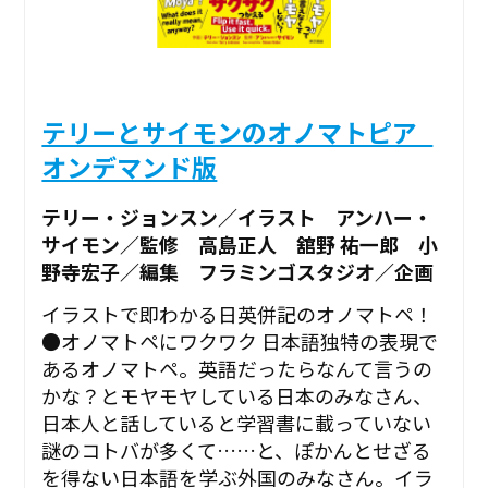
テリーとサイモンのオノマトピア_
オンデマンド版
テリー・ジョンスン／イラスト アンハー・
サイモン／監修 高島正人 舘野 祐一郎 小
野寺宏子／編集 フラミンゴスタジオ／企画
イラストで即わかる日英併記のオノマトペ！
●オノマトペにワクワク 日本語独特の表現で
あるオノマトペ。英語だったらなんて言うの
かな？とモヤモヤしている日本のみなさん、
日本人と話していると学習書に載っていない
謎のコトバが多くて……と、ぽかんとせざる
を得ない日本語を学ぶ外国のみなさん。イラ