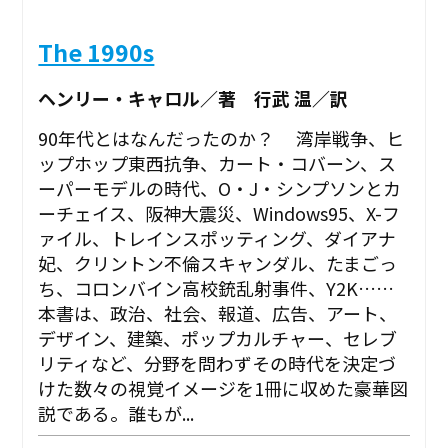
The 1990s
ヘンリー・キャロル／著 行武 温／訳
90年代とはなんだったのか？ 湾岸戦争、ヒ
ップホップ東西抗争、カート・コバーン、ス
ーパーモデルの時代、O・J・シンプソンとカ
ーチェイス、阪神大震災、Windows95、X-フ
ァイル、トレインスポッティング、ダイアナ
妃、クリントン不倫スキャンダル、たまごっ
ち、コロンバイン高校銃乱射事件、Y2K……
本書は、政治、社会、報道、広告、アート、
デザイン、建築、ポップカルチャー、セレブ
リティなど、分野を問わずその時代を決定づ
けた数々の視覚イメージを1冊に収めた豪華図
説である。誰もが...