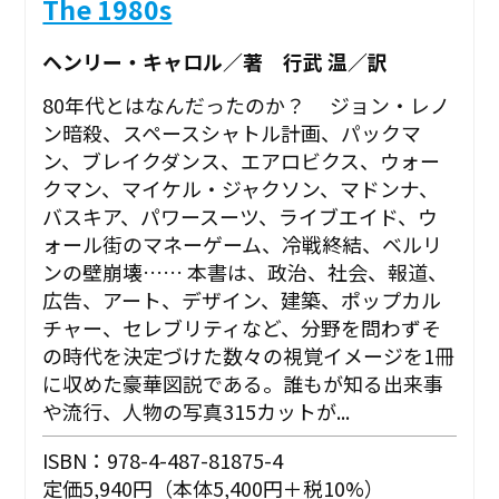
The 1980s
ヘンリー・キャロル／著 行武 温／訳
80年代とはなんだったのか？ ジョン・レノ
ン暗殺、スペースシャトル計画、パックマ
ン、ブレイクダンス、エアロビクス、ウォー
クマン、マイケル・ジャクソン、マドンナ、
バスキア、パワースーツ、ライブエイド、ウ
ォール街のマネーゲーム、冷戦終結、ベルリ
ンの壁崩壊…… 本書は、政治、社会、報道、
広告、アート、デザイン、建築、ポップカル
チャー、セレブリティなど、分野を問わずそ
の時代を決定づけた数々の視覚イメージを1冊
に収めた豪華図説である。誰もが知る出来事
や流行、人物の写真315カットが...
ISBN：978-4-487-81875-4
定価5,940円（本体5,400円＋税10%）