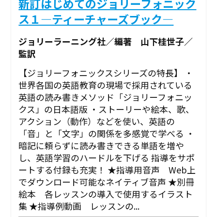
新訂はじめてのジョリーフォニック
ス１―ティーチャーズブック―
ジョリーラーニング社／編著 山下桂世子／
監訳
【ジョリーフォニックスシリーズの特長】 ・
世界各国の英語教育の現場で採用されている
英語の読み書きメソッド「ジョリーフォニッ
クス」の日本語版 ・ストーリーや絵本、歌、
アクション（動作）などを使い、英語の
「音」と「文字」の関係を多感覚で学べる ・
暗記に頼らずに読み書きできる単語を増や
し、英語学習のハードルを下げる 指導をサポ
ートする付録も充実！ ★指導用音声 Web上
でダウンロード可能なネイティブ音声 ★別冊
絵本 各レッスンの導入で使用するイラスト
集 ★指導例動画 レッスンの...