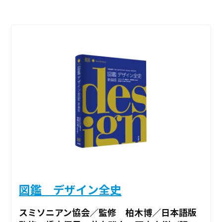
図鑑 デザイン全史
スミソニアン協会／監修 柏木博／日本語版