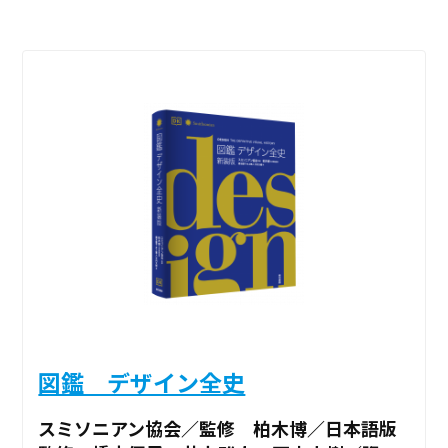
図鑑 デザイン全史
スミソニアン協会／監修 柏木博／日本語版