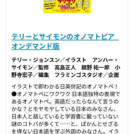
テリーとサイモンのオノマトピア_
オンデマンド版
テリー・ジョンスン／イラスト アンハー・
サイモン／監修 高島正人 舘野 祐一郎 小
野寺宏子／編集 フラミンゴスタジオ／企画
イラストで即わかる日英併記のオノマトペ！
●オノマトペにワクワク 日本語独特の表現で
あるオノマトペ。英語だったらなんて言うの
かな？とモヤモヤしている日本のみなさん、
日本人と話していると学習書に載っていない
謎のコトバが多くて……と、ぽかんとせざる
を得ない日本語を学ぶ外国のみなさん。イラ