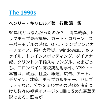
The 1990s
ヘンリー・キャロル／著 行武 温／訳
90年代とはなんだったのか？ 湾岸戦争、ヒ
ップホップ東西抗争、カート・コバーン、ス
ーパーモデルの時代、O・J・シンプソンとカ
ーチェイス、阪神大震災、Windows95、X-フ
ァイル、トレインスポッティング、ダイアナ
妃、クリントン不倫スキャンダル、たまごっ
ち、コロンバイン高校銃乱射事件、Y2K……
本書は、政治、社会、報道、広告、アート、
デザイン、建築、ポップカルチャー、セレブ
リティなど、分野を問わずその時代を決定づ
けた数々の視覚イメージを1冊に収めた豪華図
説である。誰もが...