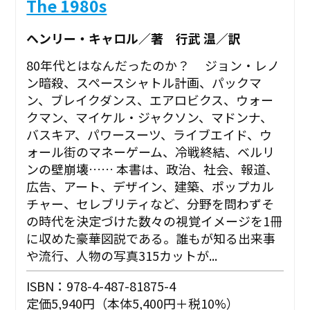
The 1980s
ヘンリー・キャロル／著 行武 温／訳
80年代とはなんだったのか？ ジョン・レノ
ン暗殺、スペースシャトル計画、パックマ
ン、ブレイクダンス、エアロビクス、ウォー
クマン、マイケル・ジャクソン、マドンナ、
バスキア、パワースーツ、ライブエイド、ウ
ォール街のマネーゲーム、冷戦終結、ベルリ
ンの壁崩壊…… 本書は、政治、社会、報道、
広告、アート、デザイン、建築、ポップカル
チャー、セレブリティなど、分野を問わずそ
の時代を決定づけた数々の視覚イメージを1冊
に収めた豪華図説である。誰もが知る出来事
や流行、人物の写真315カットが...
ISBN：978-4-487-81875-4
定価5,940円（本体5,400円＋税10%）