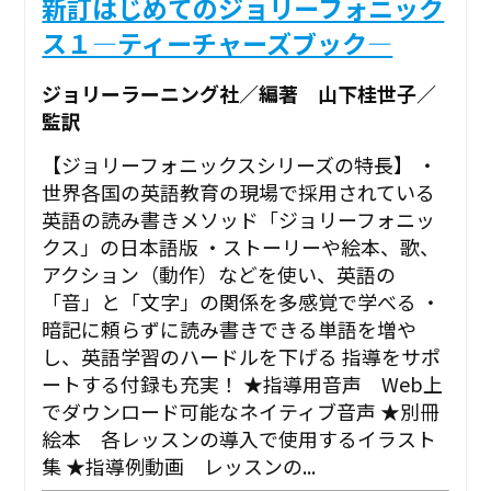
新訂はじめてのジョリーフォニック
ス１―ティーチャーズブック―
ジョリーラーニング社／編著 山下桂世子／
監訳
【ジョリーフォニックスシリーズの特長】 ・
世界各国の英語教育の現場で採用されている
英語の読み書きメソッド「ジョリーフォニッ
クス」の日本語版 ・ストーリーや絵本、歌、
アクション（動作）などを使い、英語の
「音」と「文字」の関係を多感覚で学べる ・
暗記に頼らずに読み書きできる単語を増や
し、英語学習のハードルを下げる 指導をサポ
ートする付録も充実！ ★指導用音声 Web上
でダウンロード可能なネイティブ音声 ★別冊
絵本 各レッスンの導入で使用するイラスト
集 ★指導例動画 レッスンの...