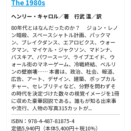
The 1980s
ヘンリー・キャロル／著 行武 温／訳
80年代とはなんだったのか？ ジョン・レノ
ン暗殺、スペースシャトル計画、パックマ
ン、ブレイクダンス、エアロビクス、ウォー
クマン、マイケル・ジャクソン、マドンナ、
バスキア、パワースーツ、ライブエイド、ウ
ォール街のマネーゲーム、冷戦終結、ベルリ
ンの壁崩壊…… 本書は、政治、社会、報道、
広告、アート、デザイン、建築、ポップカル
チャー、セレブリティなど、分野を問わずそ
の時代を決定づけた数々の視覚イメージを1冊
に収めた豪華図説である。誰もが知る出来事
や流行、人物の写真315カットが...
ISBN：978-4-487-81875-4
定価5,940円（本体5,400円＋税10%）