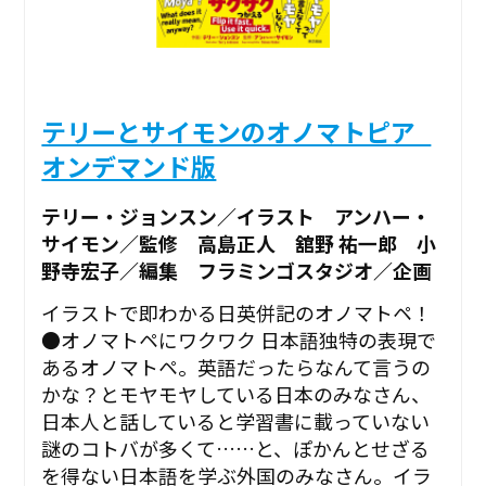
テリーとサイモンのオノマトピア_
オンデマンド版
テリー・ジョンスン／イラスト アンハー・
サイモン／監修 高島正人 舘野 祐一郎 小
野寺宏子／編集 フラミンゴスタジオ／企画
イラストで即わかる日英併記のオノマトペ！
●オノマトペにワクワク 日本語独特の表現で
あるオノマトペ。英語だったらなんて言うの
かな？とモヤモヤしている日本のみなさん、
日本人と話していると学習書に載っていない
謎のコトバが多くて……と、ぽかんとせざる
を得ない日本語を学ぶ外国のみなさん。イラ