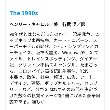
The 1990s
ヘンリー・キャロル／著 行武 温／訳
90年代とはなんだったのか？ 湾岸戦争、ヒ
ップホップ東西抗争、カート・コバーン、ス
ーパーモデルの時代、O・J・シンプソンとカ
ーチェイス、阪神大震災、Windows95、X-フ
ァイル、トレインスポッティング、ダイアナ
妃、クリントン不倫スキャンダル、たまごっ
ち、コロンバイン高校銃乱射事件、Y2K……
本書は、政治、社会、報道、広告、アート、
デザイン、建築、ポップカルチャー、セレブ
リティなど、分野を問わずその時代を決定づ
けた数々の視覚イメージを1冊に収めた豪華図
説である。誰もが...