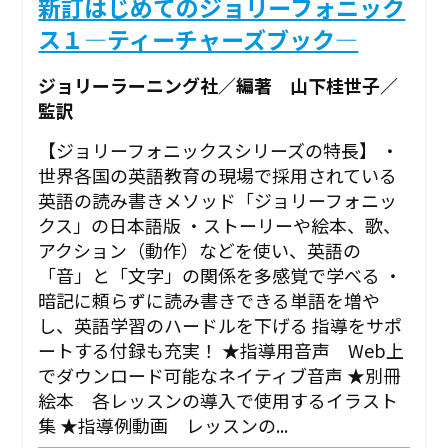
新訂はじめてのジョリーフォニック
ス１―ティーチャーズブック―
ジョリーラーニング社／編著 山下桂世子／
監訳
【ジョリーフォニックスシリーズの特長】 ・
世界各国の英語教育の現場で採用されている
英語の読み書きメソッド「ジョリーフォニッ
クス」の日本語版 ・ストーリーや絵本、歌、
アクション（動作）などを使い、英語の
「音」と「文字」の関係を多感覚で学べる ・
暗記に頼らずに読み書きできる単語を増や
し、英語学習のハードルを下げる 指導をサポ
ートする付録も充実！ ★指導用音声 Web上
でダウンロード可能なネイティブ音声 ★別冊
絵本 各レッスンの導入で使用するイラスト
集 ★指導例動画 レッスンの...