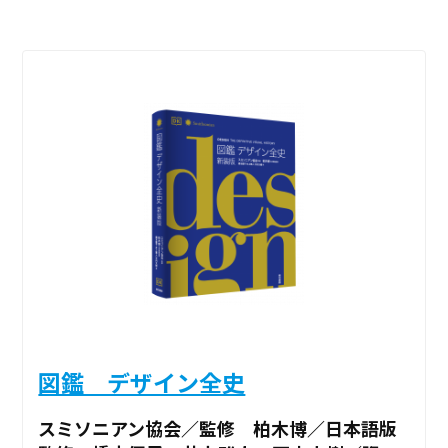
図鑑 デザイン全史
スミソニアン協会／監修 柏木博／日本語版