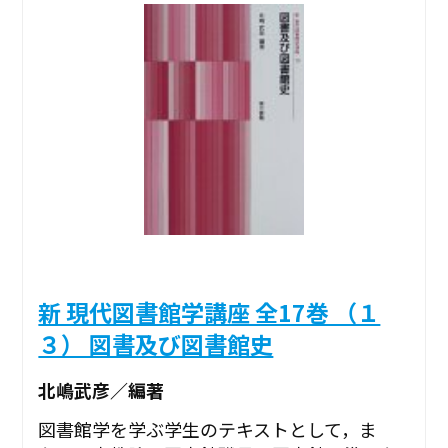
新 現代図書館学講座 全17巻 （１
３） 図書及び図書館史
北嶋武彦／編著
図書館学を学ぶ学生のテキストとして，ま