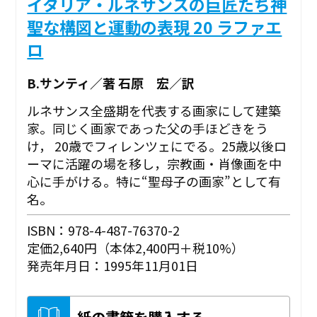
イタリア・ルネサンスの巨匠たち神
聖な構図と運動の表現 20 ラファエ
ロ
B.サンティ／著 石原 宏／訳
ルネサンス全盛期を代表する画家にして建築
家。同じく画家であった父の手ほどきをう
け， 20歳でフィレンツェにでる。25歳以後ロ
ーマに活躍の場を移し，宗教画・肖像画を中
心に手がける。特に“聖母子の画家”として有
名。
ISBN：978-4-487-76370-2
定価2,640円（本体2,400円＋税10%）
発売年月日：1995年11月01日
紙の書籍を購入する