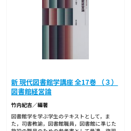
新 現代図書館学講座 全17巻 （３）
図書館経営論
竹内紀吉／編著
図書館学を学ぶ学生のテキストとして，ま
た，司書教諭，図書館職員，図書館に準じた
施設の職員のための参考書として最適。復習