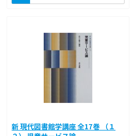
新 現代図書館学講座 全17巻 （１
２） 児童サービス論