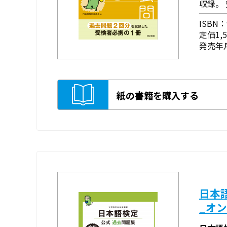
収録。
ISBN：9
定価1,
発売年月
紙の書籍を購入する
日本
_オ