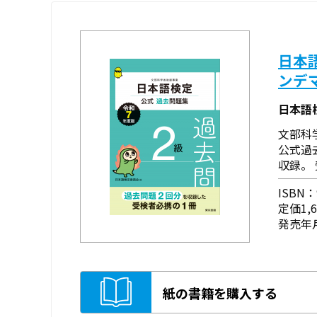
日本
ンデ
日本語
文部科
公式過
収録。
ISBN：9
定価1,
発売年月
紙の書籍を購入する