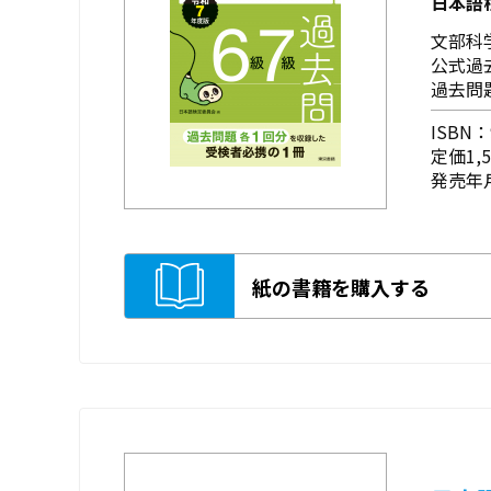
日本語
文部科
公式過
過去問
ISBN：9
定価1,
発売年月
紙の書籍を購入する