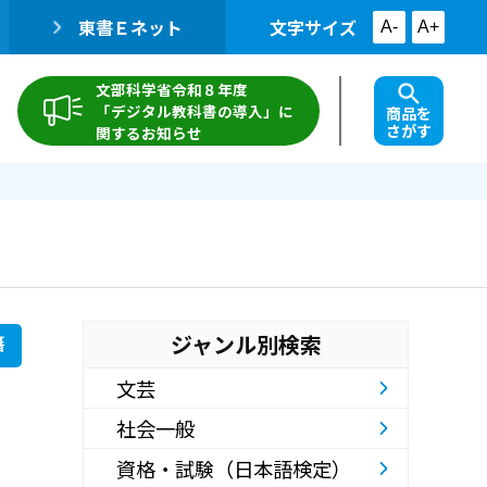
東書Ｅネット
文字サイズ
A-
A+
文部科学省令和８年度
「デジタル教科書の導入」に
商品を
さがす
関するお知らせ
ジャンル別検索
籍
文芸
社会一般
資格・試験（日本語検定）