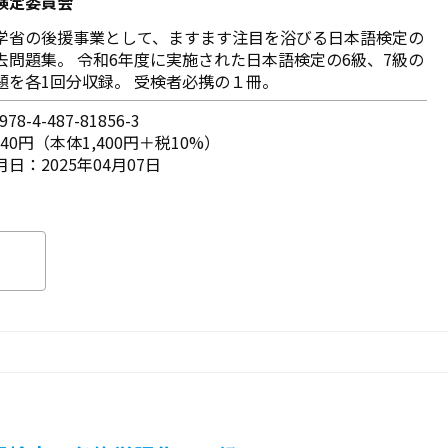
検定委員会
学省の後援事業として、ますます注目を浴びる日本語検定の
去問題集。 令和6年度に実施された日本語検定の6級、7級の
題を各1回分収録。 受検者必携の１冊。
78-4-487-81856-3
540円（本体1,400円＋税10%）
日：2025年04月07日