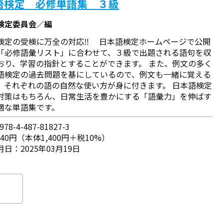
語検定 必修単語集 ３級
検定委員会／編
検定の受検に万全の対応‼ 日本語検定ホームページで公開
「必修語彙リスト」に合わせて、３級で出題される語句を収
おり、学習の指針とすることができます。 また、例文の多く
語検定の過去問題を基にしているので、例文も一緒に覚える
、それぞれの語の自然な使い方が身に付きます。 日本語検定
対策はもちろん、日常生活を豊かにする「語彙力」を伸ばす
適な単語集です。
78-4-487-81827-3
540円（本体1,400円＋税10%）
日：2025年03月19日