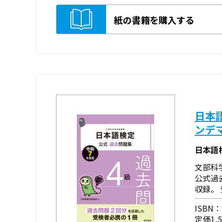
紙の書籍を購入する
日本
ンデ
日本語
文部科
公式過
収録。
ISBN：9
定価1,