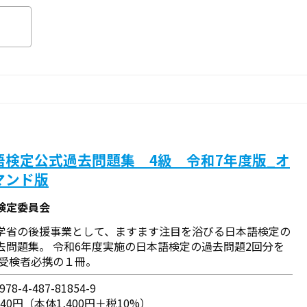
語検定公式過去問題集 4級 令和7年度版_オ
マンド版
検定委員会
学省の後援事業として、ますます注目を浴びる日本語検定の
去問題集。 令和6年度実施の日本語検定の過去問題2回分を
 受検者必携の１冊。
78-4-487-81854-9
540円（本体1,400円＋税10%）