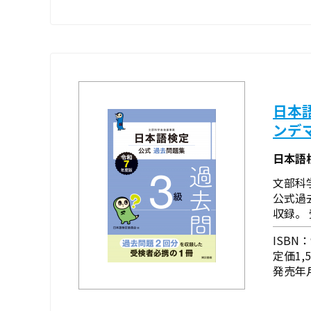
日本
ンデ
日本語
文部科
公式過
収録。
ISBN：9
定価1,
発売年月