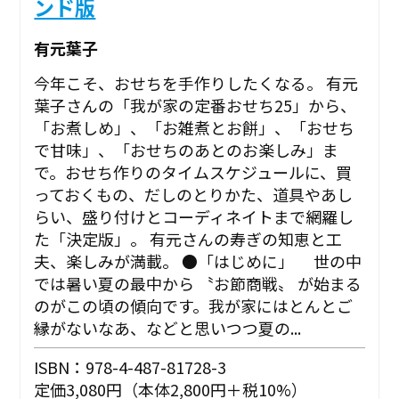
ンド版
有元葉子
今年こそ、おせちを手作りしたくなる。 有元
葉子さんの「我が家の定番おせち25」から、
「お煮しめ」、「お雑煮とお餅」、「おせち
で甘味」、「おせちのあとのお楽しみ」ま
で。おせち作りのタイムスケジュールに、買
っておくもの、だしのとりかた、道具やあし
らい、盛り付けとコーディネイトまで網羅し
た「決定版」。 有元さんの寿ぎの知恵と工
夫、楽しみが満載。 ●「はじめに」 世の中
では暑い夏の最中から 〝お節商戦〟 が始まる
のがこの頃の傾向です。我が家にはとんとご
縁がないなあ、などと思いつつ夏の...
ISBN：978-4-487-81728-3
定価3,080円（本体2,800円＋税10%）