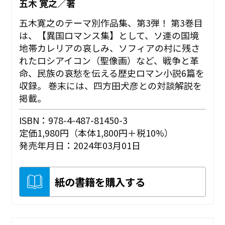
五木 寛之／著
五木寛之のテーマ別作品集、第3弾！ 第3巻目
は、【異国ロマンス集】として、ソ連の国境
地帯カレリアの哀しみ、ソフィアの村に残さ
れたロシアイコン（聖像画）など、戦争と革
命、民族の哀愁を伝える歴史ロマン小説6篇を
収録。 巻末には、四方田犬彦との対談解説を
掲載。
ISBN：978-4-487-81450-3
定価1,980円（本体1,800円＋税10%）
発売年月日：2024年03月01日
紙の書籍を購入する