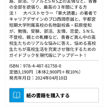
路、部活、リアルとS N S上の友情など、青春
の全部を欲張り、最高の３年間にする方
法！ 大ベストセラー『東大読書』の著者で
キャリアデザインのプロ西岡壱誠と、宇都宮
短期大学附属高校の名物副校長・萩原俊和
が、勉強、受験、部活、友情、恋愛、S N S、
不登校、親との軋轢など、青春ど真ん中の高
校生たちのリアルな悩みに答え、悩める高校
生たちが高校生活を充実させ強化するための
ガイドブックを現代版にアップデート！
ISBN：978-4-487-81758-0
定価3,190円（本体2,900円＋税10%）
発売年月日：2024年04月10日
紙の書籍を購入する