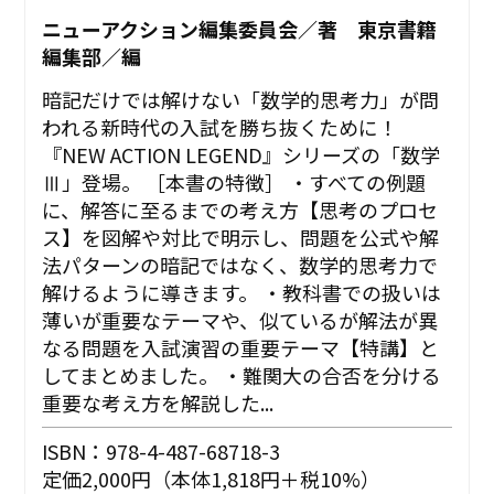
ニューアクション編集委員会／著 東京書籍
編集部／編
暗記だけでは解けない「数学的思考力」が問
われる新時代の入試を勝ち抜くために！
『NEW ACTION LEGEND』シリーズの「数学
Ⅲ」登場。 ［本書の特徴］ ・すべての例題
に、解答に至るまでの考え方【思考のプロセ
ス】を図解や対比で明示し、問題を公式や解
法パターンの暗記ではなく、数学的思考力で
解けるように導きます。 ・教科書での扱いは
薄いが重要なテーマや、似ているが解法が異
なる問題を入試演習の重要テーマ【特講】と
してまとめました。 ・難関大の合否を分ける
重要な考え方を解説した...
ISBN：978-4-487-68718-3
定価2,000円（本体1,818円＋税10%）