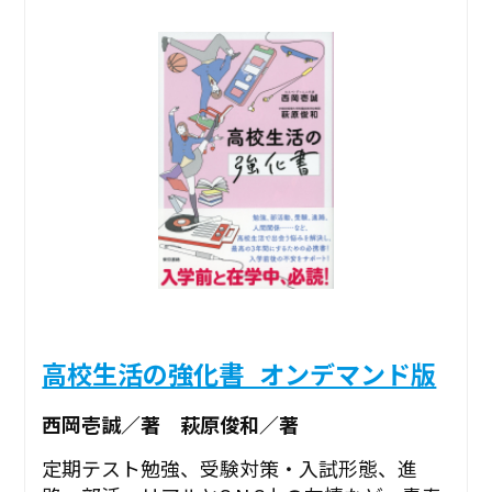
高校生活の強化書_オンデマンド版
西岡壱誠／著 萩原俊和／著
定期テスト勉強、受験対策・入試形態、進