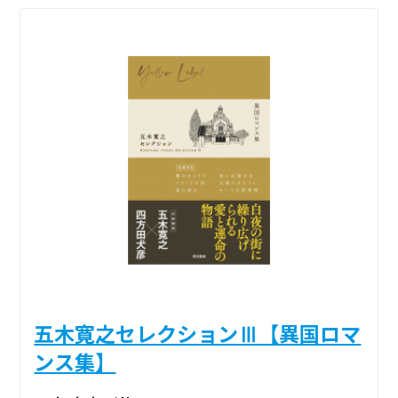
五木寛之セレクションⅢ【異国ロマ
ンス集】