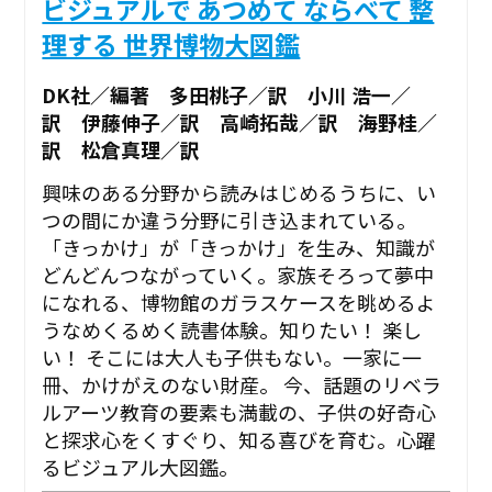
ビジュアルで あつめて ならべて 整
理する 世界博物大図鑑
DK社／編著 多田桃子／訳 小川 浩一／
訳 伊藤伸子／訳 高崎拓哉／訳 海野桂／
訳 松倉真理／訳
興味のある分野から読みはじめるうちに、い
つの間にか違う分野に引き込まれている。
「きっかけ」が「きっかけ」を生み、知識が
どんどんつながっていく。家族そろって夢中
になれる、博物館のガラスケースを眺めるよ
うなめくるめく読書体験。知りたい！ 楽し
い！ そこには大人も子供もない。一家に一
冊、かけがえのない財産。 今、話題のリベラ
ルアーツ教育の要素も満載の、子供の好奇心
と探求心をくすぐり、知る喜びを育む。心躍
るビジュアル大図鑑。