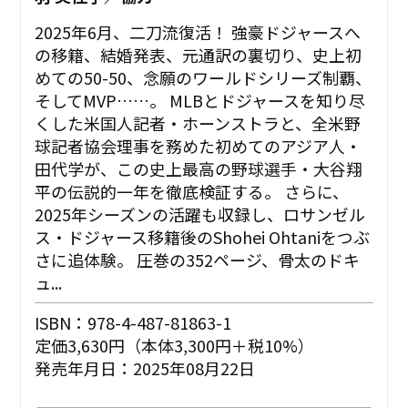
2025年6月、二刀流復活！ 強豪ドジャースへ
の移籍、結婚発表、元通訳の裏切り、史上初
めての50-50、念願のワールドシリーズ制覇、
そしてMVP……。 MLBとドジャースを知り尽
くした米国人記者・ホーンストラと、全米野
球記者協会理事を務めた初めてのアジア人・
田代学が、この史上最高の野球選手・大谷翔
平の伝説的一年を徹底検証する。 さらに、
2025年シーズンの活躍も収録し、ロサンゼル
ス・ドジャース移籍後のShohei Ohtaniをつぶ
さに追体験。 圧巻の352ページ、骨太のドキ
ュ...
ISBN：978-4-487-81863-1
定価3,630円（本体3,300円＋税10%）
発売年月日：2025年08月22日