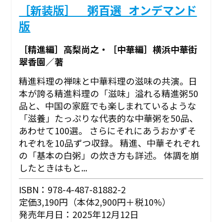
［新装版］ 粥百選_オンデマンド
版
［精進編］高梨尚之・［中華編］横浜中華街
翠香園／著
精進料理の禅味と中華料理の滋味の共演。日
本が誇る精進料理の「滋味」溢れる精進粥50
品と、中国の家庭でも楽しまれているような
「滋養」たっぷりな代表的な中華粥を50品、
あわせて100選。 さらにそれにあうおかずそ
れぞれを10品ずつ収録。 精進、中華それぞれ
の「基本の白粥」の炊き方も詳述。 体調を崩
したときはもと...
ISBN：978-4-487-81882-2
定価3,190円（本体2,900円＋税10%）
発売年月日：2025年12月12日