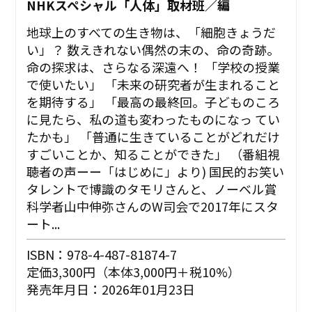
NHKスペシャル「人体」取材班／編
地球上のすべての生き物は、「細胞きょうだ
い」？ 数えきれない偶然の末の、命の奇跡。
命の探求は、さらなる深遠へ！ 「学校の授業
で使いたい」 「未来の研究者が生まれること
を期待する」 「最高の最終回。子どものころ
に見たら、私の道も変わったものになっ てい
たかも」 「普通に生きていることがどれだけ
すごいことか、知ることができた」 （番組視
聴者の声ーー「はじめに」より) 国民的お笑い
タレントで博識のタモリさんと、ノーベル賞
科学者山中伸弥さんのW司会で2017年にスタ
ート...
ISBN：978-4-487-81874-7
定価3,300円（本体3,000円＋税10%）
発売年月日：2026年01月23日