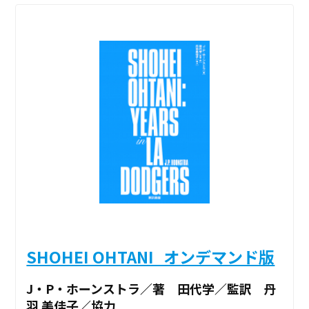
SHOHEI OHTANI_オンデマンド版
J・P・ホーンストラ／著 田代学／監訳 丹
羽 美佳子／協力