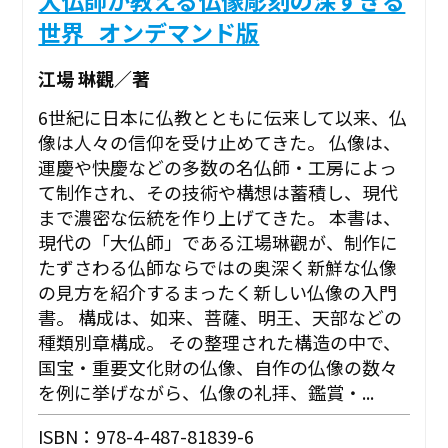
世界_オンデマンド版
江場 琳觀／著
6世紀に日本に仏教とともに伝来して以来、仏
像は人々の信仰を受け止めてきた。 仏像は、
運慶や快慶などの多数の名仏師・工房によっ
て制作され、その技術や構想は蓄積し、現代
まで濃密な伝統を作り上げてきた。 本書は、
現代の「大仏師」である江場琳觀が、制作に
たずさわる仏師ならではの奥深く新鮮な仏像
の見方を紹介するまったく新しい仏像の入門
書。 構成は、如来、菩薩、明王、天部などの
種類別章構成。 その整理された構造の中で、
国宝・重要文化財の仏像、自作の仏像の数々
を例に挙げながら、仏像の礼拝、鑑賞・...
ISBN：978-4-487-81839-6