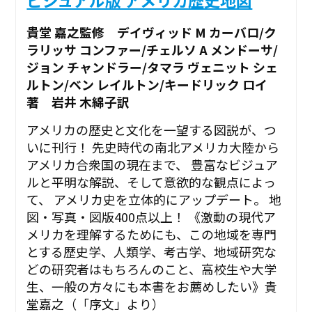
貴堂 嘉之監修 デイヴィッド M カーバロ/ク
ラリッサ コンファー/チェルソ A メンドーサ/
ジョン チャンドラー/タマラ ヴェニット シェ
ルトン/ベン レイルトン/キードリック ロイ
著 岩井 木綿子訳
アメリカの歴史と文化を一望する図説が、つ
いに刊行！ 先史時代の南北アメリカ大陸から
アメリカ合衆国の現在まで、 豊富なビジュア
ルと平明な解説、そして意欲的な観点によっ
て、 アメリカ史を立体的にアップデート。 地
図・写真・図版400点以上！ 《激動の現代ア
メリカを理解するためにも、この地域を専門
とする歴史学、人類学、考古学、地域研究な
どの研究者はもちろんのこと、高校生や大学
生、一般の方々にも本書をお薦めしたい》――貴
堂嘉之（「序文」より）