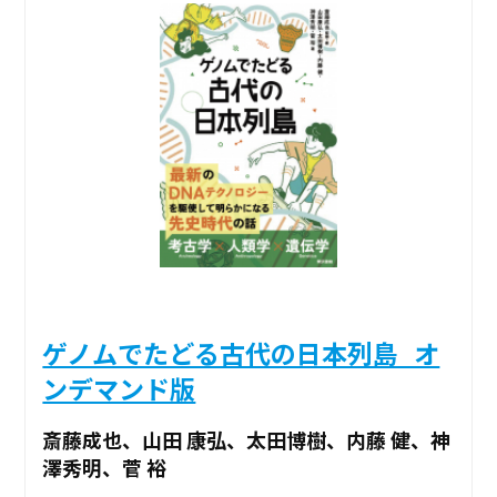
ゲノムでたどる古代の日本列島_オ
ンデマンド版
斎藤成也、山田 康弘、太田博樹、内藤 健、神
澤秀明、菅 裕