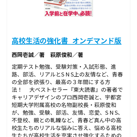
高校生活の強化書_オンデマンド版
西岡壱誠／著 萩原俊和／著
定期テスト勉強、受験対策・入試形態、進
路、部活、リアルとS N S上の友情など、青春
の全部を欲張り、最高の３年間にする方
法！ 大ベストセラー『東大読書』の著者で
キャリアデザインのプロ西岡壱誠と、宇都宮
短期大学附属高校の名物副校長・萩原俊和
が、勉強、受験、部活、友情、恋愛、S N S、
不登校、親との軋轢など、青春ど真ん中の高
校生たちのリアルな悩みに答え、悩める高校
生たちが高校生活を充実させ強化するための