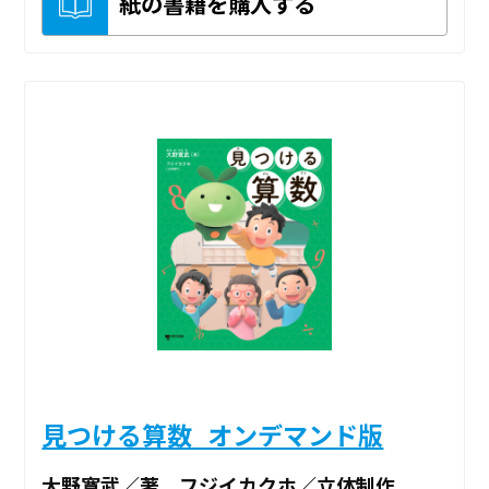
紙の書籍を購入する
見つける算数_オンデマンド版
大野寛武／著 フジイカクホ／立体制作