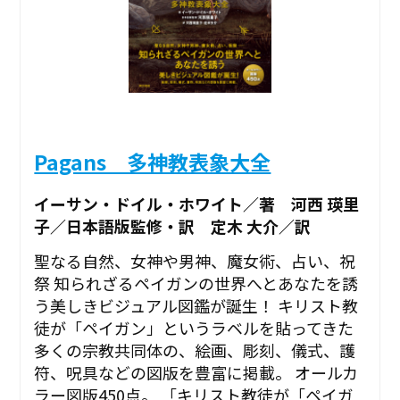
Pagans 多神教表象大全
イーサン・ドイル・ホワイト／著 河西 瑛里
子／日本語版監修・訳 定木 大介／訳
聖なる自然、女神や男神、魔女術、占い、祝
祭―― 知られざるペイガンの世界へとあなたを誘
う美しきビジュアル図鑑が誕生！ キリスト教
徒が「ペイガン」というラベルを貼ってきた
多くの宗教共同体の、絵画、彫刻、儀式、護
符、呪具などの図版を豊富に掲載。 オールカ
ラー図版450点。 「キリスト教徒が「ペイガ