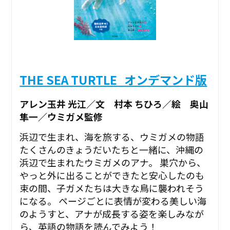
THE SEA TURTLE_オンデマンド版
アレン玉井 光江／文 村本 ちひろ／絵 奥山
隼一／ウミガメ監修
浜辺で生まれ、海を旅する、ウミガメの物語
たくさんのきょうだいたちと一緒に、沖縄の
浜辺で生まれたウミガメのアナ。 巣穴から、
やっと外に出ることができたと安心したのも
束の間、子ガメたちは大きな鳥に襲われそう
になる――。 ページごとに表情が変わる美しい海
のようすと、アナが成長する姿を楽しみなが
ら、英語の物語を読んでみよう！