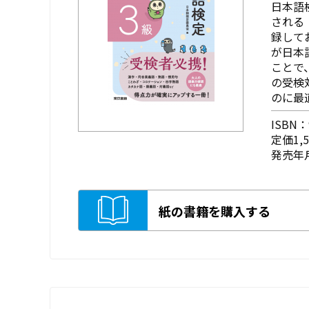
日本語
される
録して
が日本
ことで
の受検
のに最
ISBN：9
定価1,
発売年月
紙の書籍を購入する