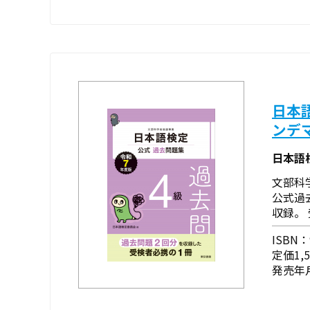
日本
ンデ
日本語
文部科
公式過
収録。
ISBN：9
定価1,
発売年月