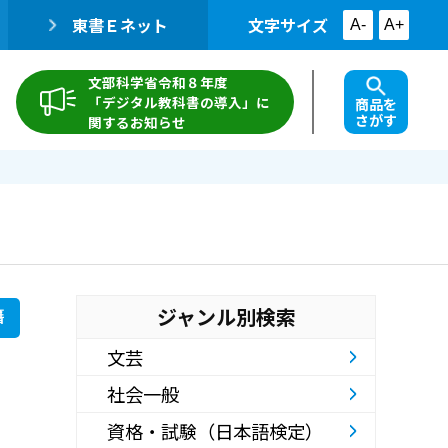
東書Ｅネット
文字サイズ
A-
A+
文部科学省令和８年度
「デジタル教科書の導入」に
商品を
さがす
関するお知らせ
ジャンル別検索
籍
文芸
社会一般
資格・試験（日本語検定）