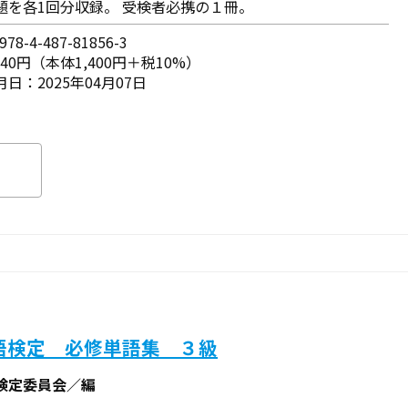
題を各1回分収録。 受検者必携の１冊。
78-4-487-81856-3
540円（本体1,400円＋税10%）
日：2025年04月07日
語検定 必修単語集 ３級
検定委員会／編