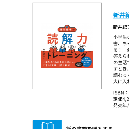
新井
新井紀
小学生
書、ち
る！ 
答えら
の生活
すとき
読むっ
大に入
ISBN：9
定価4,
発売年月
紙の書籍を購入する