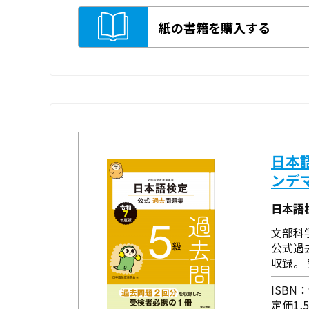
紙の書籍を購入する
日本
ンデ
日本語
文部科
公式過
収録。
ISBN：9
定価1,