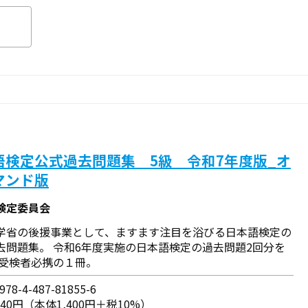
語検定公式過去問題集 5級 令和7年度版_オ
マンド版
検定委員会
学省の後援事業として、ますます注目を浴びる日本語検定の
去問題集。 令和6年度実施の日本語検定の過去問題2回分を
 受検者必携の１冊。
78-4-487-81855-6
540円（本体1,400円＋税10%）