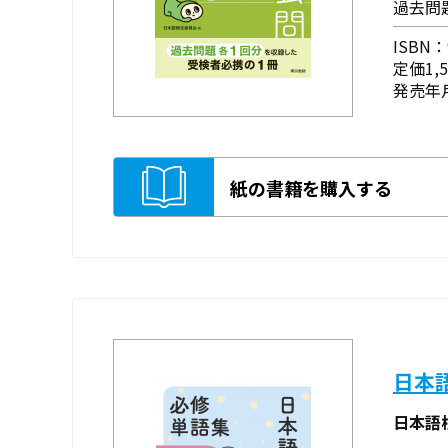
過去問
ISBN：9
定価1,
発売年月
紙の書籍を購入する
日本
日本語