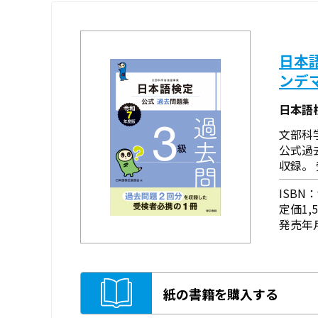
日本
ンデ
日本語
文部科
公式過
収録。
ISBN：9
定価1,
発売年月
紙の書籍を購入する