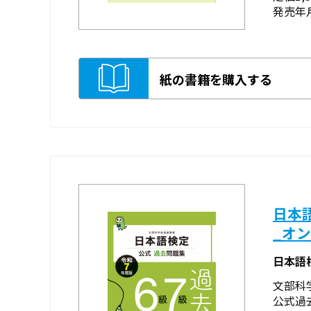
発売年月
紙の書籍を購入する
日本
_オ
日本語
文部科
公式過