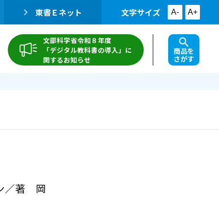
東書Ｅネット
文字サイズ
A-
A+
文部科学省令和８年度
「デジタル教科書の導入」に
商品を
さがす
関するお知らせ
ャン／著 岡