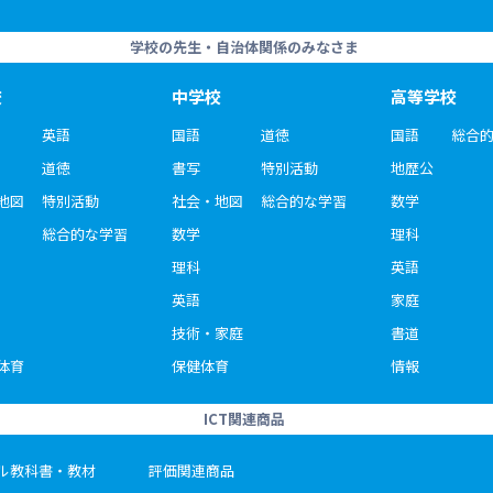
学校の先生・自治体関係のみなさま
校
中学校
高等学校
英語
国語
道徳
国語
総合
道徳
書写
特別活動
地歴公
地図
特別活動
社会・地図
総合的な学習
数学
総合的な学習
数学
理科
理科
英語
英語
家庭
技術・家庭
書道
体育
保健体育
情報
ICT関連商品
ル教科書・教材
評価関連商品