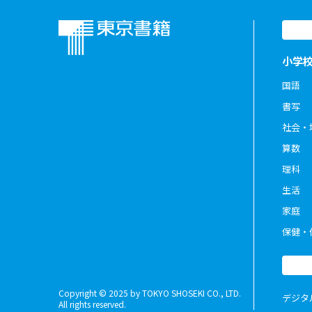
小学
国語
書写
社会・
算数
理科
生活
家庭
保健・
Copyright © 2025 by TOKYO SHOSEKI CO., LTD.
デジタ
All rights reserved.