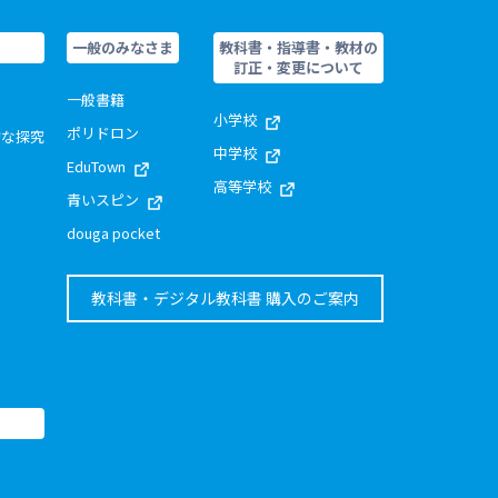
一般のみなさま
教科書・指導書・教材の
訂正・変更について
一般書籍
小学校
ポリドロン
的な探究
中学校
EduTown
高等学校
青いスピン
douga pocket
教科書・デジタル教科書 購入のご案内