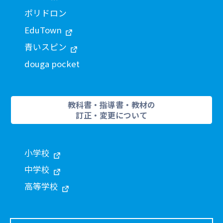
ポリドロン
EduTown
青いスピン
douga pocket
教科書・指導書・教材の
訂正・変更について
小学校
中学校
高等学校