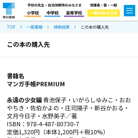
学校の先生・自治体関係のみなさま
保護者・塾・一般
小学校
中学校
高等学校
一般のみなさま
TOP
一般書籍
検索結果
この本の購入先
この本の購入先
書籍名
マンガ手帳PREMIUM
永遠の少女編
青池保子・いがらしゆみこ・おお
やちき・佐伯かよの・庄司陽子・新谷かおる・
文月今日子・水野英子／著
ISBN：978-4-487-80730-7
定価1,320円（本体1,200円＋税10%）