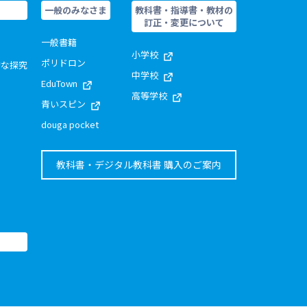
一般のみなさま
教科書・指導書・教材の
訂正・変更について
一般書籍
小学校
ポリドロン
的な探究
中学校
EduTown
高等学校
青いスピン
douga pocket
教科書・デジタル教科書 購入のご案内