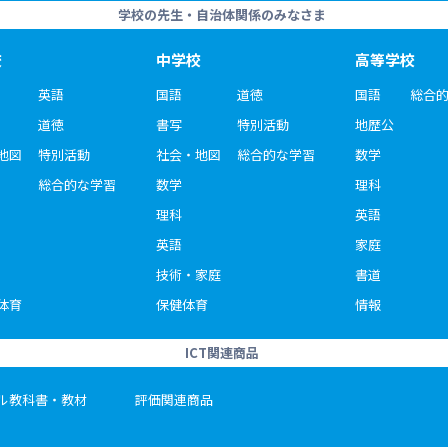
学校の先生・自治体関係のみなさま
校
中学校
高等学校
英語
国語
道徳
国語
総合
道徳
書写
特別活動
地歴公
地図
特別活動
社会・地図
総合的な学習
数学
総合的な学習
数学
理科
理科
英語
英語
家庭
技術・家庭
書道
体育
保健体育
情報
ICT関連商品
ル教科書・教材
評価関連商品