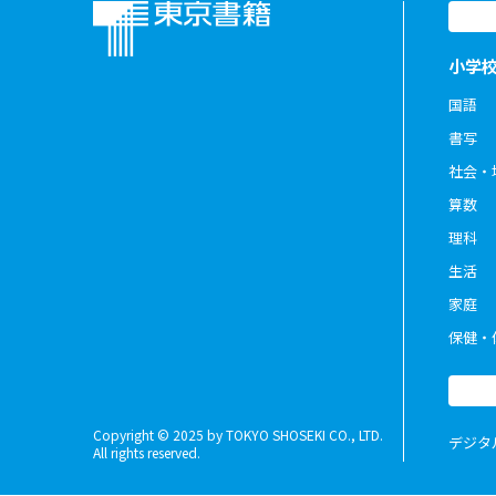
小学
国語
書写
社会・
算数
理科
生活
家庭
保健・
Copyright © 2025 by TOKYO SHOSEKI CO., LTD.
デジタ
All rights reserved.