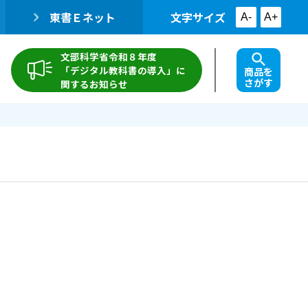
東書Ｅネット
文字サイズ
A-
A+
文部科学省令和８年度
「デジタル教科書の導入」に
商品を
さがす
関するお知らせ