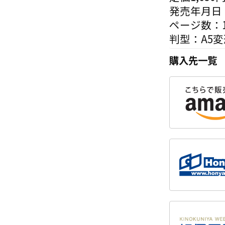
発売年月日：
ページ数：1
判型：A5変
購入先一覧