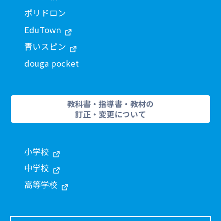
ポリドロン
EduTown
青いスピン
douga pocket
教科書・指導書・教材の
訂正・変更について
小学校
中学校
高等学校