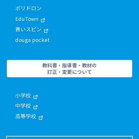
ポリドロン
EduTown
青いスピン
douga pocket
教科書・指導書・教材の
訂正・変更について
小学校
中学校
高等学校