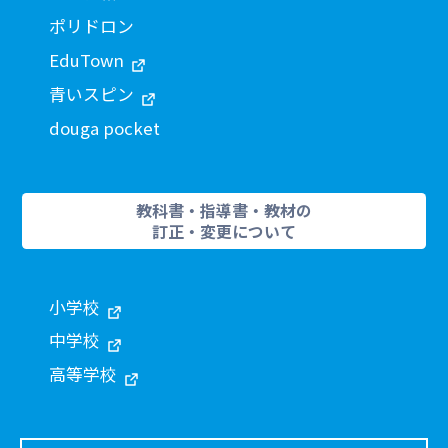
ポリドロン
EduTown
青いスピン
douga pocket
教科書・指導書・教材の
訂正・変更について
小学校
中学校
高等学校