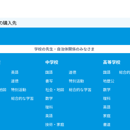
の購入先
学校の先生・自治体関係のみなさま
校
中学校
高等学校
英語
国語
道徳
国語
総合
道徳
書写
特別活動
地歴公
地図
特別活動
社会・地図
総合的な学習
数学
総合的な学習
数学
理科
理科
英語
英語
家庭
技術・家庭
書道