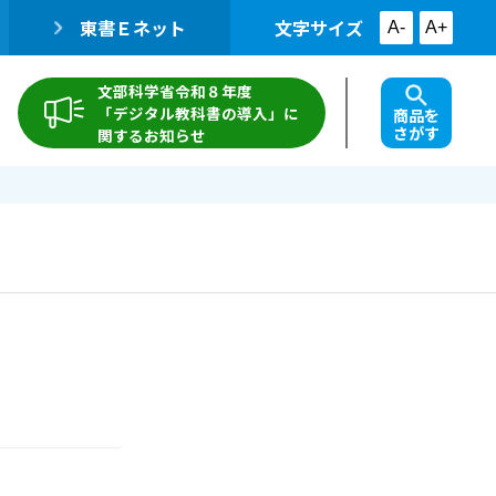
東書Ｅネット
文字サイズ
A-
A+
文部科学省令和８年度
「デジタル教科書の導入」に
商品を
さがす
関するお知らせ