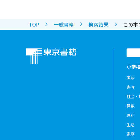
TOP
一般書籍
検索結果
この本
小学
国語
書写
社会・
算数
理科
生活
家庭