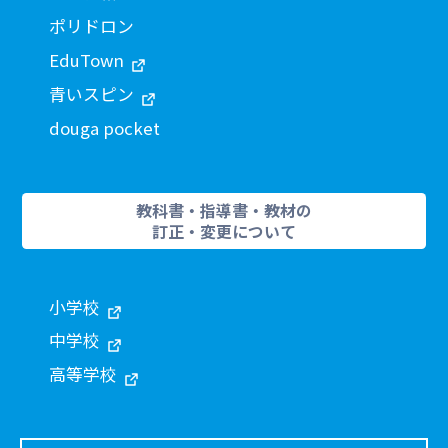
ポリドロン
EduTown
青いスピン
douga pocket
教科書・指導書・教材の
訂正・変更について
小学校
中学校
高等学校