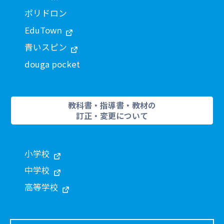
ポリドロン
EduTown
青いスピン
douga pocket
教科書・指導書・教材の
訂正・変更について
小学校
中学校
高等学校