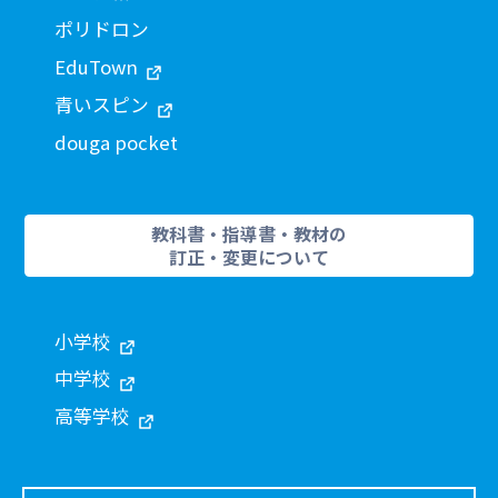
ポリドロン
EduTown
青いスピン
douga pocket
教科書・指導書・教材の
訂正・変更について
小学校
中学校
高等学校