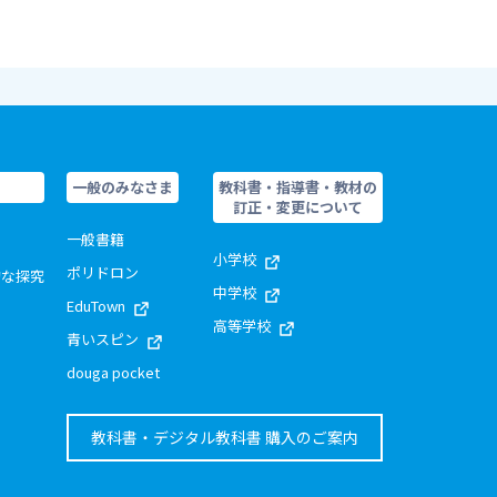
一般のみなさま
教科書・指導書・教材の
訂正・変更について
一般書籍
小学校
ポリドロン
的な探究
中学校
EduTown
高等学校
青いスピン
douga pocket
教科書・デジタル教科書 購入のご案内