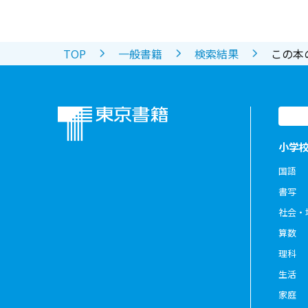
TOP
一般書籍
検索結果
この本
小学
国語
書写
社会・
算数
理科
生活
家庭