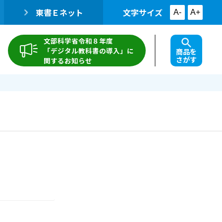
東書Ｅネット
文字サイズ
A-
A+
文部科学省令和８年度
「デジタル教科書の導入」に
商品を
さがす
関するお知らせ