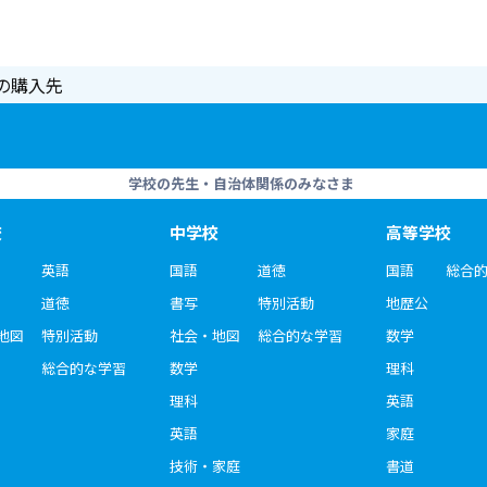
の購入先
学校の先生・自治体関係のみなさま
校
中学校
高等学校
英語
国語
道徳
国語
総合
道徳
書写
特別活動
地歴公
地図
特別活動
社会・地図
総合的な学習
数学
総合的な学習
数学
理科
理科
英語
英語
家庭
技術・家庭
書道