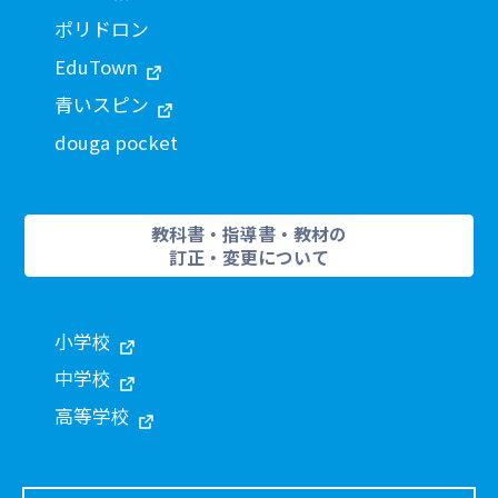
ポリドロン
EduTown
青いスピン
douga pocket
教科書・指導書・教材の
訂正・変更について
小学校
中学校
高等学校