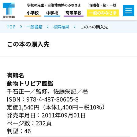
学校の先生・自治体関係のみなさま
保護者・塾・一般
小学校
中学校
高等学校
一般のみなさま
TOP
一般書籍
検索結果
この本の購入先
この本の購入先
書籍名
動物トリビア図鑑
千石正一／監修，佐藤栄記／著
ISBN：978-4-487-80605-8
定価1,540円（本体1,400円＋税10%）
発売年月日：2011年09月01日
ページ数：232頁
判型：46