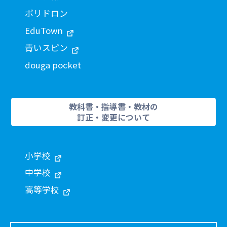
ポリドロン
EduTown
青いスピン
douga pocket
教科書・指導書・教材の
訂正・変更について
小学校
中学校
高等学校