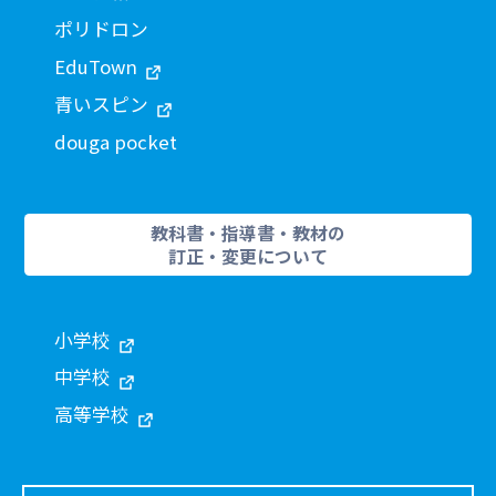
ポリドロン
EduTown
青いスピン
douga pocket
教科書・指導書・教材の
訂正・変更について
小学校
中学校
高等学校