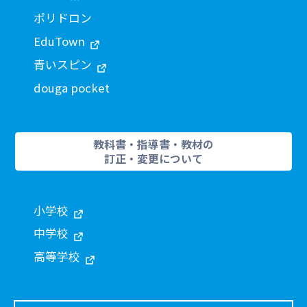
ポリドロン
EduTown
青いスピン
douga pocket
教科書・指導書・教材の
訂正・変更について
小学校
中学校
高等学校