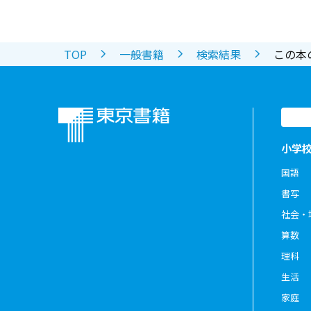
TOP
一般書籍
検索結果
この本
小学
国語
書写
社会・
算数
理科
生活
家庭