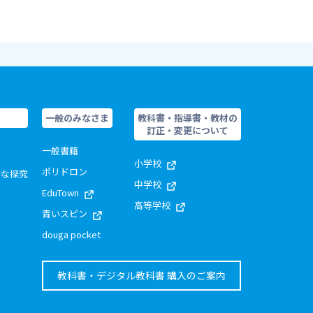
一般のみなさま
教科書・指導書・教材の
訂正・変更について
一般書籍
小学校
ポリドロン
的な探究
中学校
EduTown
高等学校
青いスピン
douga pocket
教科書・デジタル教科書 購入のご案内