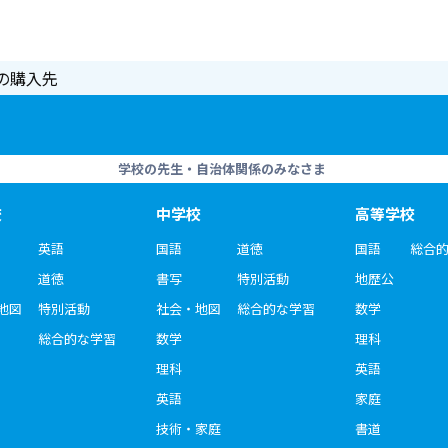
の購入先
学校の先生・自治体関係のみなさま
校
中学校
高等学校
英語
国語
道徳
国語
総合
道徳
書写
特別活動
地歴公
地図
特別活動
社会・地図
総合的な学習
数学
総合的な学習
数学
理科
理科
英語
英語
家庭
技術・家庭
書道