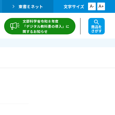
東書Ｅネット
文字サイズ
A-
A+
文部科学省令和８年度
「デジタル教科書の導入」に
商品を
さがす
関するお知らせ