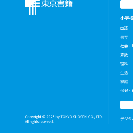
小学
国語
書写
社会・
算数
理科
生活
家庭
保健・
Copyright © 2025 by TOKYO SHOSEKI CO., LTD.
デジタ
All rights reserved.