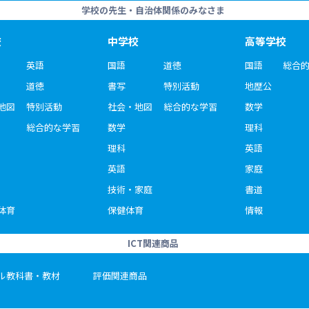
学校の先生・自治体関係のみなさま
校
中学校
高等学校
英語
国語
道徳
国語
総合
道徳
書写
特別活動
地歴公
地図
特別活動
社会・地図
総合的な学習
数学
総合的な学習
数学
理科
理科
英語
英語
家庭
技術・家庭
書道
体育
保健体育
情報
ICT関連商品
ル教科書・教材
評価関連商品