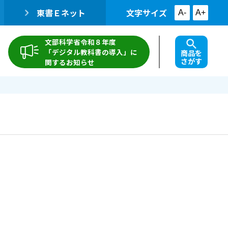
東書Ｅネット
文字サイズ
A-
A+
文部科学省令和８年度
「デジタル教科書の導入」に
商品を
さがす
関するお知らせ