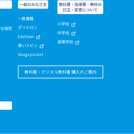
一般のみなさま
教科書・指導書・教材の
訂正・変更について
一般書籍
小学校
ポリドロン
的な探究
中学校
EduTown
高等学校
青いスピン
douga pocket
教科書・デジタル教科書 購入のご案内