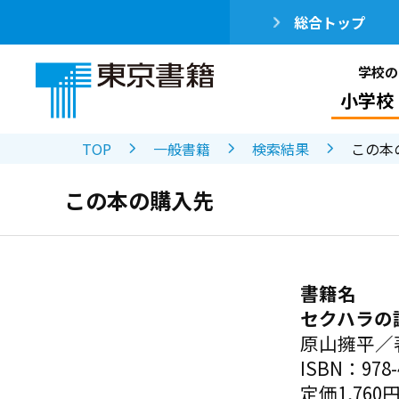
総合トップ
学校の
小学校
TOP
一般書籍
検索結果
この本
この本の購入先
書籍名
セクハラの
原山擁平／
ISBN：978-4
定価1,760