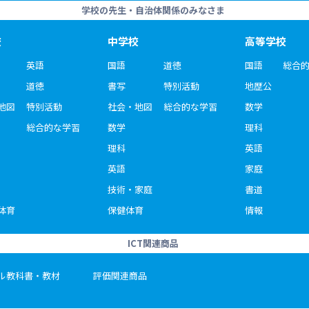
学校の先生・自治体関係のみなさま
校
中学校
高等学校
英語
国語
道徳
国語
総合
道徳
書写
特別活動
地歴公
地図
特別活動
社会・地図
総合的な学習
数学
総合的な学習
数学
理科
理科
英語
英語
家庭
技術・家庭
書道
体育
保健体育
情報
ICT関連商品
ル教科書・教材
評価関連商品