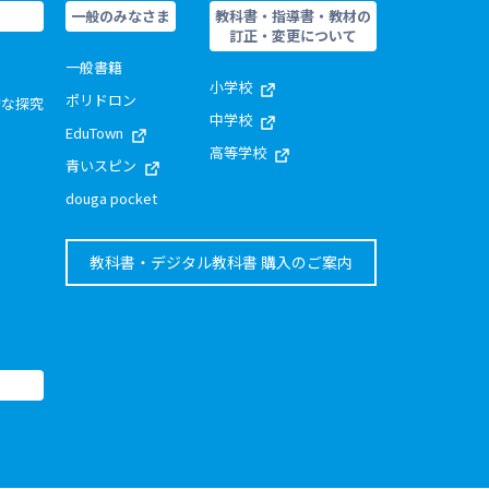
一般のみなさま
教科書・指導書・教材の
訂正・変更について
一般書籍
小学校
ポリドロン
的な探究
中学校
EduTown
高等学校
青いスピン
douga pocket
教科書・デジタル教科書 購入のご案内