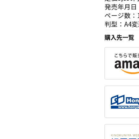
発売年月日：
ページ数：1
判型：A4変
購入先一覧