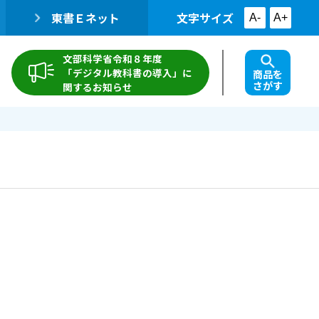
東書Ｅネット
文字サイズ
A-
A+
文部科学省令和８年度
「デジタル教科書の導入」に
商品を
さがす
関するお知らせ