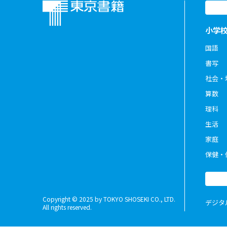
小学
国語
書写
社会・
算数
理科
生活
家庭
保健・
Copyright © 2025 by TOKYO SHOSEKI CO., LTD.
デジタ
All rights reserved.