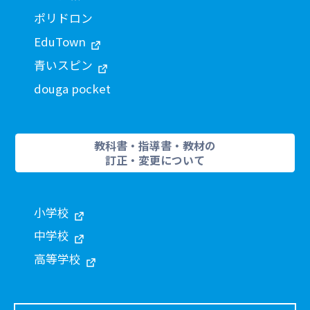
ポリドロン
EduTown
青いスピン
douga pocket
教科書・指導書・教材の
訂正・変更について
小学校
中学校
高等学校