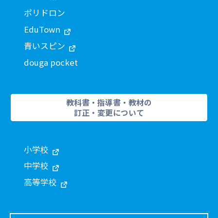
ポリドロン
EduTown
青いスピン
douga pocket
教科書・指導書・教材の
訂正・変更について
小学校
中学校
高等学校